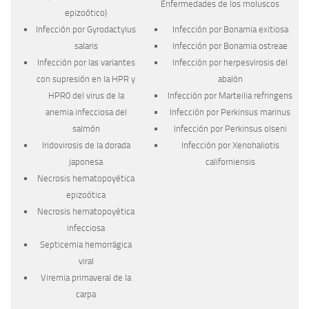
Enfermedades de los moluscos
epizoótico)
Infección por
Gyrodactylus
Infección por
Bonamia exitiosa
salaris
Infección por
Bonamia ostreae
Infección por las variantes
Infección por herpesvirosis del
con supresión en la HPR y
abalón
HPR0 del virus de la
Infección por
Marteilia refringens
anemia infecciosa del
Infección por
Perkinsus marinus
salmón
Infección por
Perkinsus olseni
Iridovirosis de la dorada
Infección por
Xenohaliotis
japonesa
californiensis
Necrosis hematopoyética
epizoótica
Necrosis hematopoyética
infecciosa
Septicemia hemorrágica
viral
Viremia primaveral de la
carpa