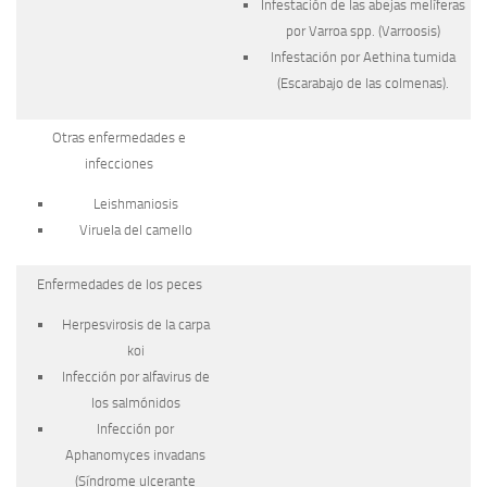
Infestación de las abejas melíferas
por
Varroa
spp. (Varroosis)
Infestación por
Aethina
tumida
(Escarabajo de las colmenas).
Otras enfermedades
e
infecciones
Leishmaniosis
Viruela del camello
Enfermedades de los peces
Herpesvirosis de la carpa
koi
Infección por alfavirus de
los salmónidos
Infección por
Aphanomyces invadans
(Síndrome ulcerante