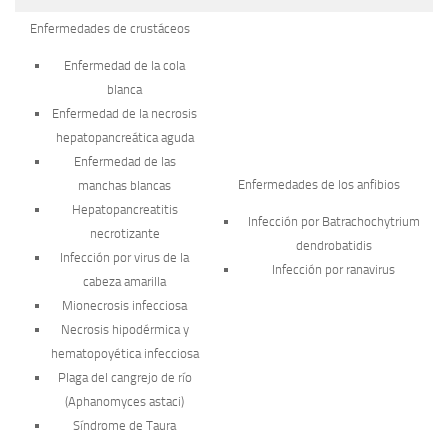
Enfermedades de crustáceos
Enfermedad de la cola
blanca
Enfermedad de la necrosis
hepatopancreática aguda
Enfermedad de las
Enfermedades de los anfibios
manchas blancas
Hepatopancreatitis
Infección por
Batrachochytrium
necrotizante
dendrobatidis
Infección por virus de la
Infección por ranavirus
cabeza amarilla
Mionecrosis infecciosa
Necrosis hipodérmica y
hematopoyética infecciosa
Plaga del cangrejo de río
(
Aphanomyces astaci
)
Síndrome de Taura