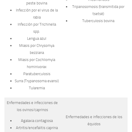
peste bovina
Tripanosomosis (transmitida por
Infección por el virus de la
tsetsé)
rabia
Tuberculosis bovina
Infección por
Trichinella
spp.
Lengua azul
Miasis por
Chrysomya
bezziana
Miasis por
Cochliomyia
hominivorax
Paratuberculosis
Surra (
Trypanosoma evansi
)
Tularemia
Enfermedades e infecciones de
los ovinos/caprinos
Enfermedades e infecciones de los
Agalaxia contagiosa
équidos
Artritis/encefalitis caprina