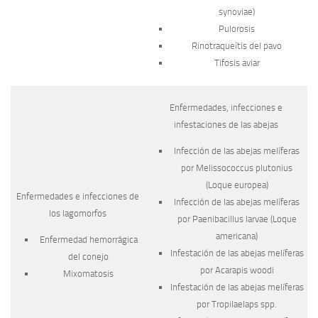
synoviae
)
Pulorosis
Rinotraqueítis del pavo
Tifosis aviar
Enfermedades, infecciones e
infestaciones de las abejas
Infección de las abejas melíferas
por
Melissococcus
plutonius
(Loque europea)
Enfermedades e infecciones de
Infección de las abejas melíferas
los lagomorfos
por
Paenibacillus
larvae
(Loque
americana)
Enfermedad hemorrágica
Infestación de las abejas melíferas
del conejo
por
Acarapis
woodi
Mixomatosis
Infestación de las abejas melíferas
por
Tropilaelaps
spp.