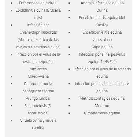
Enfermedad de Nairobi
Anemia infecciosa equina
Epididimitis ovina (
Brucella
Durina
ovis
)
Encefalomielitis equina (del
Infección por
Oeste)
Chlamydophila
abortus
Encefalomielitis equina
(Aborto enzoótico de las
venezolana
ovejas o clamidiosis ovina)
Gripe equina
Infección por el virus de la
Infección por el herpesvirus
peste de pequeños
equino 1 (HVE-1)
rumiantes
Infección por el virus de la arteritis
Maedi-visna
equina
Pleuroneumonía
Infección por el virus de la peste
contagiosa caprina
equina
Prurigo lumbar
Metritis contagiosa equina
Salmonelosis (
S.
Muermo
abortusovis
)
Piroplasmosis equina
Viruela ovina y viruela
caprina