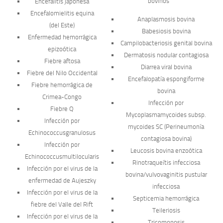
bovinos
Encefalitis japonesa
Encefalomielitis equina
Anaplasmosis bovina
(del Este)
Babesiosis bovina
Enfermedad hemorrágica
Campilobacteriosis genital bovina
epizoótica
Dermatosis nodular contagiosa
Fiebre aftosa
Diarrea viral bovina
Fiebre del Nilo Occidental
Encefalopatía espongiforme
Fiebre hemorrágica de
bovina
Crimea-Congo
Infección por
Fiebre Q
Mycoplasma
mycoides
subsp.
Infección por
mycoides
SC (Perineumonía
Echinococcus
granulosus
contagiosa bovina)
Infección por
Leucosis bovina enzoótica
Echinococcus
multilocularis
Rinotraqueítis infecciosa
Infección por el virus de la
bovina/vulvovaginitis pustular
enfermedad de Aujeszky
infecciosa
Infección por el virus de la
Septicemia hemorrágica
fiebre del Valle del Rift
Teileriosis
Infección por el virus de la
Tricomonosis