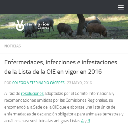
Saltar al contenido
NOTICIAS
Enfermedades, infecciones e infestaciones
de la Lista de la OIE en vigor en 2016
POR
COLEGIO VETERINARIO CÁCERES
·
23 MAYO, 2016
A raíz de
resoluciones
adoptadas por el Comité Internacional y
recomendaciones emitidas por las Comisiones Regionales, se
encomendó a la Sede de la OIE que elaborase una lista única de
enfermedades de declaración obligatoria para animales terrestres y
acuáticos para sustituir a las antiguas Listas
A
y
B
.