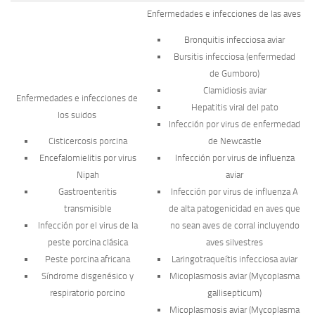
Enfermedades e infecciones de las aves
Bronquitis infecciosa aviar
Bursitis infecciosa (enfermedad
de Gumboro)
Clamidiosis aviar
Enfermedades e infecciones de
Hepatitis viral del pato
los suidos
Infección por virus de enfermedad
Cisticercosis porcina
de Newcastle
Encefalomielitis por virus
Infección por virus de influenza
Nipah
aviar
Gastroenteritis
Infección por virus de influenza A
transmisible
de alta patogenicidad en aves que
Infección por el virus de la
no sean aves de corral incluyendo
peste porcina clásica
aves silvestres
Peste porcina africana
Laringotraqueítis infecciosa aviar
Síndrome disgenésico y
Micoplasmosis aviar (
Mycoplasma
respiratorio porcino
gallisepticum
)
Micoplasmosis aviar (
Mycoplasma