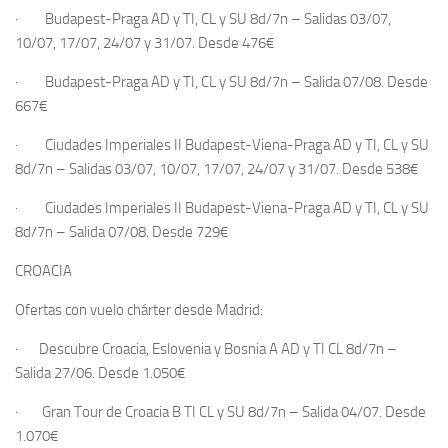
·
Budapest-Praga
AD y TI, CL y SU 8d/7n –
Salidas 03/07,
10/07, 17/07, 24/07 y 31/07.
Desde
476€
·
Budapest-Praga
AD y TI, CL y SU 8d/7n – Salida 07/08.
Desde
667€
·
Ciudades Imperiales II
Budapest-Viena-Praga
AD y TI, CL y SU
8d/7n –
Salidas 03/07, 10/07, 17/07, 24/07 y 31/07
.
Desde
538€
·
Ciudades Imperiales II
Budapest-Viena-Praga
AD y TI, CL y SU
8d/7n –
Salida 07/08.
Desde
729€
CROACIA
Ofertas con vuelo chárter
desde Madrid
:
·
Descubre
Croacia, Eslovenia y Bosnia
A AD y TI CL 8d/7n –
Salida 27/06
.
Desde
1.050
€
·
Gran Tour de Croacia
B TI CL y SU 8d/7n –
Salida 04/07
.
Desde
1.070€