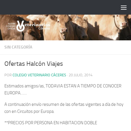
Saltar al contenido
SIN CATEGORÍA
Ofertas Halcón Viajes
POR
COLEGIO VETERINARIO CÁCERES
·
20 JULIO, 2014
Estimados
amigos/as
,
TODAVIA ESTAN A TIEMPO DE CONOCER
EUROPA……
A continuación envío
resumen de las ofertas vigentes a día de hoy
con en Circuitos por Europa
.
**PRECIOS POR PERSONA EN HABITACION DOBLE