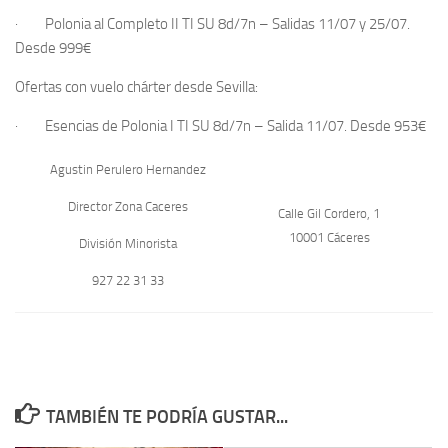
·
Polonia al Completo II
TI SU 8d/7n –
Salidas 11/07 y 25/07
.
Desde
999€
Ofertas con vuelo chárter
desde Sevilla
:
·
Esencias de Polonia
I TI SU 8d/7n –
Salida 11/07
.
Desde
953€
Agustin Perulero Hernandez
Director Zona Caceres
Calle Gil Cordero, 1
10001 Cáceres
División Minorista
927 22 31 33
TAMBIÉN TE PODRÍA GUSTAR...