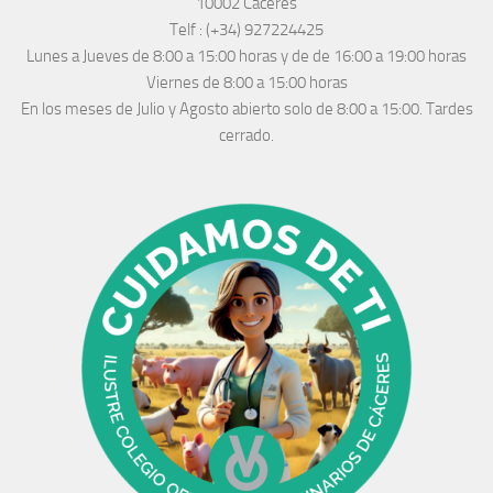
10002 Cáceres
Telf :
(+34) 927224425
Lunes a Jueves
de 8:00 a 15:00 horas y de
de 16:00 a 19:00 horas
Viernes de 8:00 a 15:00 horas
En los meses de Julio y Agosto abierto solo de 8:00 a 15:00. Tardes
cerrado.