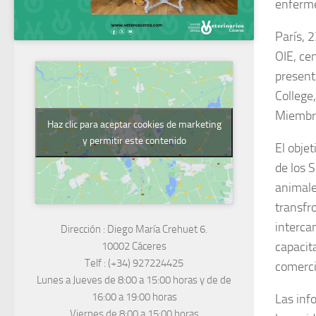
enferm
P
arís,
OIE, ce
present
College
Miembro
Haz clic para aceptar cookies de marketing
y permitir este contenido
El obje
de los 
animale
transfr
interca
Dirección :
Diego María Crehuet 6.
capacit
10002 Cáceres
Telf :
(+34) 927224425
comerci
Lunes a Jueves
de 8:00 a 15:00 horas y de
de
16:00 a 19:00 horas
Las inf
Viernes de 8:00 a 15:00 horas