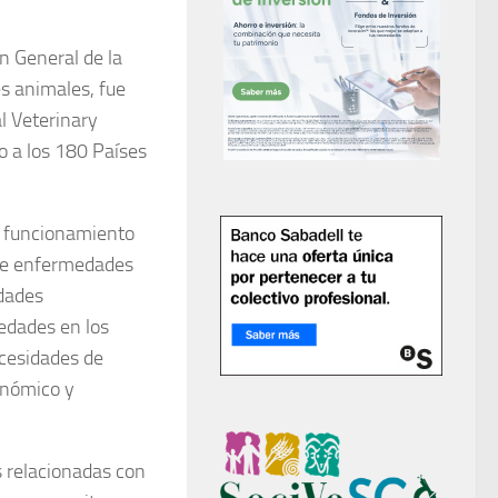
n General de la
s animales, fue
l Veterinary
o a los 180 Países
el funcionamiento
 de enfermedades
edades
medades en los
ecesidades de
conómico y
s relacionadas con