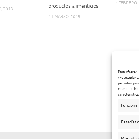
3 FEBRERO,
productos alimenticios
, 2013
11 MARZO, 2013
Para ofrecer 
y/o acceder a
permitirá pro
este sitio. N
característica
Funcional
Estadísti
Marketin