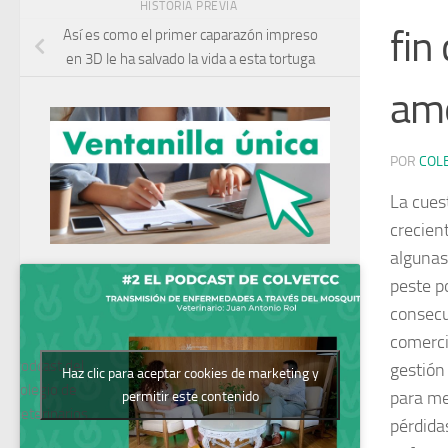
HISTORIA PREVIA
fin
Así es como el primer caparazón impreso
en 3D le ha salvado la vida a esta tortuga
ame
POR
COL
La cues
crecien
algunas
peste p
consecu
comercio
Podcast del
gestión
Haz clic para aceptar cookies de marketing y
Colegio de
para me
permitir este contenido
Veterinarios
pérdida