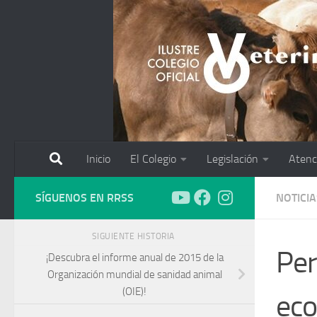
Saltar al contenido
Inicio
El Colegio
Legislación
Atenc
SÍGUENOS EN RRSS
NOTICIA
SIGUIENTE HISTORIA
Per
¡Descubra el informe anual de 2015 de la
Organización mundial de sanidad animal
(OIE)!
eco