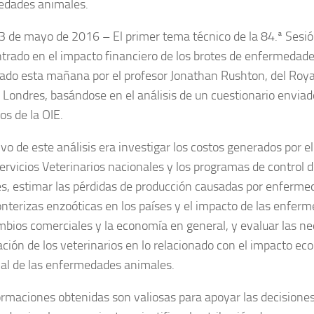
edades animales.
 23 de mayo de 2016 –
El primer tema técnico de la 84.ª Sesió
ntrado en el impacto financiero de los brotes de enfermedade
ado esta mañana por el profesor Jonathan Rushton, del
Roya
, Londres, basándose en el análisis de un cuestionario enviad
s de la OIE.
tivo de este análisis era investigar los costos generados por 
Servicios Veterinarios nacionales y los programas de control
s, estimar las pérdidas de producción causadas por enferm
onterizas enzoóticas en los países y el impacto de las enfer
mbios comerciales y la economía en general, y evaluar las n
ación de los veterinarios en lo relacionado con el impacto e
al de las enfermedades animales.
ormaciones obtenidas son valiosas para apoyar las decisione