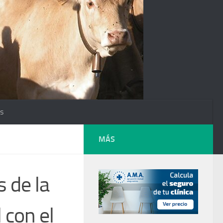
os
MÁS
 de la
 con el