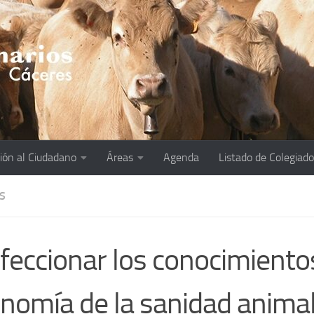
ión al Ciudadano
Áreas
Agenda
Listado de Colegiad
S
feccionar los conocimientos
nomía de la sanidad animal