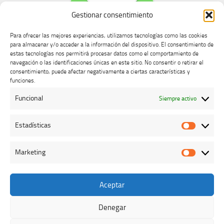
Gestionar consentimiento
Para ofrecer las mejores experiencias, utilizamos tecnologías como las cookies
para almacenar y/o acceder a la información del dispositivo. El consentimiento de
estas tecnologías nos permitirá procesar datos como el comportamiento de
navegación o las identificaciones únicas en este sitio. No consentir o retirar el
consentimiento, puede afectar negativamente a ciertas características y
Buzón de dudas, quejas y sugerencias
funciones.
Funcional
Siempre activo
AVISO LEGAL Y PRIVACIDAD
Estadísticas
Estadíst
Marketing
Marketi
Aceptar
Colegio Oficial de Veterinarios de Cáceres © 2026. Todos los
derechos reservados.
Denegar
Funciona con
- Diseñado con el
Tema Hueman