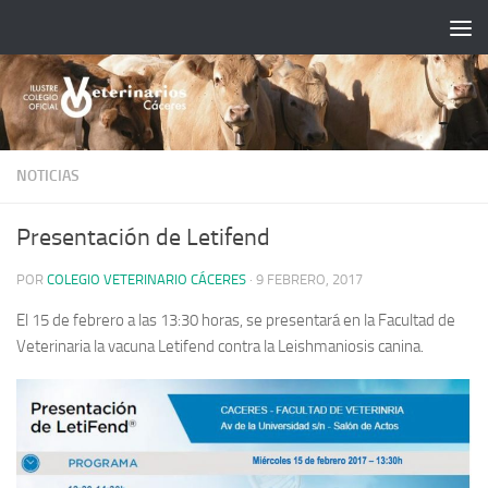
Saltar al contenido
NOTICIAS
Presentación de Letifend
POR
COLEGIO VETERINARIO CÁCERES
·
9 FEBRERO, 2017
El 15 de febrero a las 13:30 horas, se presentará en la Facultad de
Veterinaria la vacuna Letifend contra la Leishmaniosis canina.