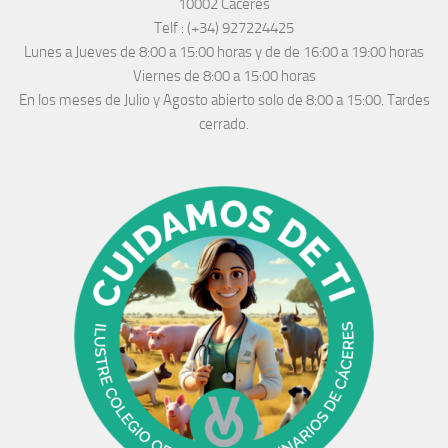
10002 Cáceres
Telf :
(+34) 927224425
Lunes a Jueves
de 8:00 a 15:00 horas y de
de 16:00 a 19:00 horas
Viernes de 8:00 a 15:00 horas
En los meses de Julio y Agosto abierto solo de 8:00 a 15:00. Tardes
cerrado.