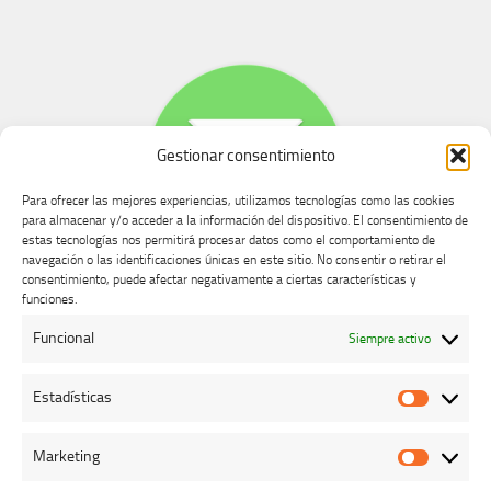
Gestionar consentimiento
Para ofrecer las mejores experiencias, utilizamos tecnologías como las cookies
para almacenar y/o acceder a la información del dispositivo. El consentimiento de
estas tecnologías nos permitirá procesar datos como el comportamiento de
navegación o las identificaciones únicas en este sitio. No consentir o retirar el
consentimiento, puede afectar negativamente a ciertas características y
Buzón de dudas, quejas y sugerencias
funciones.
Funcional
Siempre activo
AVISO LEGAL Y PRIVACIDAD
Estadísticas
Estadíst
Marketing
Marketi