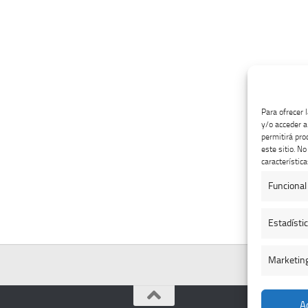
Para ofrecer 
y/o acceder a
permitirá pro
este sitio. N
característica
Funcional
Estadísti
Marketin
A