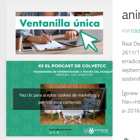
ani
POR
COL
Real De
2611/19
erradic
septiem
sostenib
[gview
Podcast del
Haz clic para aceptar cookies de marketing y
Colegio de
file=»h
permitir este contenido
Veterinarios
a-2016