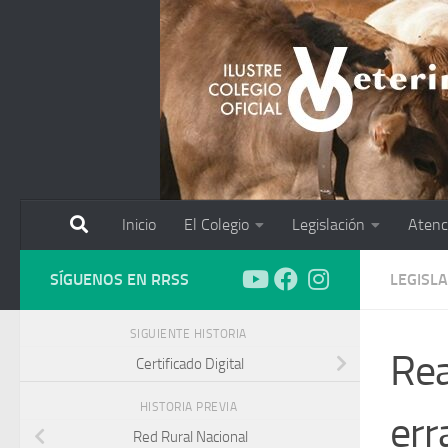
Saltar al contenido
Inicio
El Colegio
Legislación
Atenc
SÍGUENOS EN RRSS
LEGISL
SIGUIENTE HISTORIA
Rea
Certificado Digital
HISTORIA PREVIA
err
Red Rural Nacional