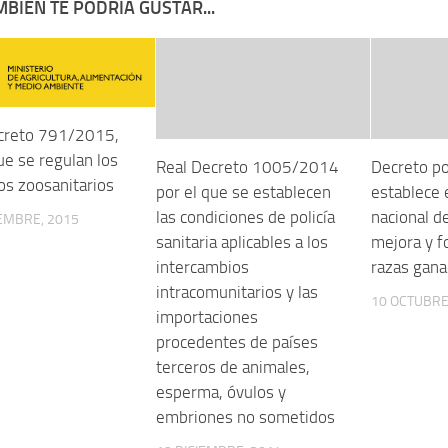
BIÉN TE PODRÍA GUSTAR...
creto 791/2015,
ue se regulan los
Real Decreto 1005/2014
Decreto po
os zoosanitarios
por el que se establecen
establece 
las condiciones de policía
nacional d
EMBRE, 2015
sanitaria aplicables a los
mejora y f
intercambios
razas gana
intracomunitarios y las
10 OCTUBRE
importaciones
procedentes de países
terceros de animales,
esperma, óvulos y
embriones no sometidos