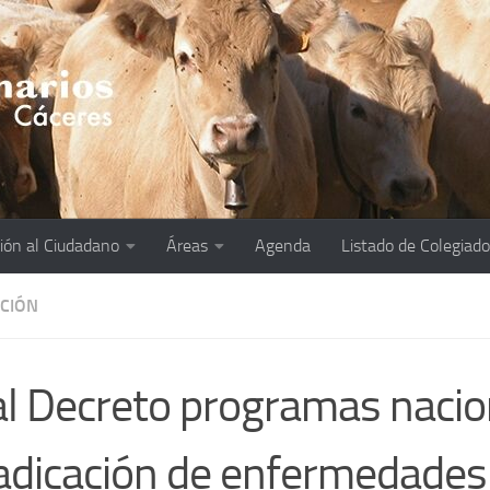
ión al Ciudadano
Áreas
Agenda
Listado de Colegiad
ACIÓN
l Decreto programas nacio
adicación de enfermedades 