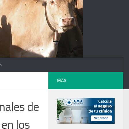
os
MÁS
nales de
en los