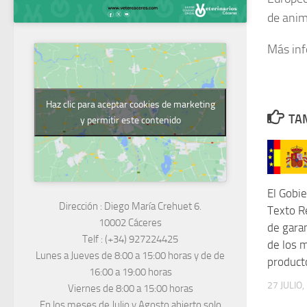
de anim
Más in
Haz clic para aceptar cookies de marketing
TAM
y permitir este contenido
El Gobi
Dirección :
Diego María Crehuet 6.
Texto R
10002 Cáceres
de garan
Telf :
(+34) 927224425
de los 
Lunes a Jueves
de 8:00 a 15:00 horas y de
de
product
16:00 a 19:00 horas
27 JULIO,
Viernes de 8:00 a 15:00 horas
En los meses de Julio y Agosto abierto solo