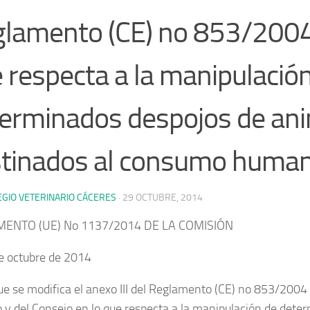
lamento (CE) no 853/2004
 respecta a la manipulació
erminados despojos de an
tinados al consumo huma
EGIO VETERINARIO CÁCERES
·
29 OCTUBRE, 2014
ENTO (UE) N
o
1137/2014 DE LA COMISIÓN
e octubre de 2014
ue se modifica el anexo III del Reglamento (CE) n
o
853/2004 
 y del Consejo en lo que respecta a la manipulación de dete