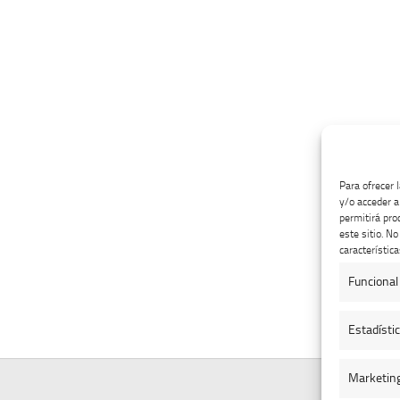
Para ofrecer 
y/o acceder a
permitirá pro
este sitio. N
característica
Funcional
Estadísti
Marketin