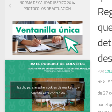
NORMA DE CALIDAD IBÉRICO 2014.
Reg
PROTOCOLOS DE ACTUACIÓN.
que
det
des
POR
COL
REGLAM
Podcast del
Haz clic para aceptar cookies de marketing y
Colegio de
de 27 d
permitir este contenido
Veterinarios
por el q
Europeo