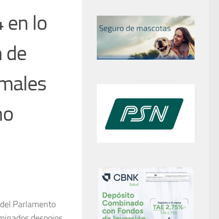
 en lo
n de
imales
no
del Parlamento
rminados despojos