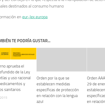
ales destinados al consumo humano
formación en
eur-lex.europa
BIÉN TE PODRÍA GUSTAR...
erno aprueba el
efundido de la Ley
tías y uso racional
Orden por la que se
Orden AAA
medicamentos y
establecen medidas
29 de ener
os sanitarios
específicas de protección
establece
en relación con la lengua
específica
 2015
azul
en relación