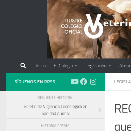
Saltar al contenido
Inicio
El Colegio
Legislación
Atenc
SÍGUENOS EN RRSS
LEGISL
SIGUIENTE HISTORIA
RE
Boletín de Vigilancia Tecnológica en
Sanidad Animal
que
HISTORIA PREVIA