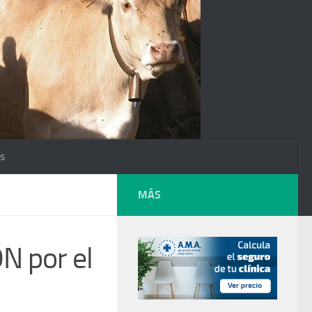
os
MÁS
 por el