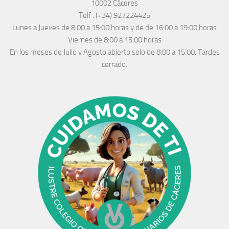
10002 Cáceres
Telf :
(+34) 927224425
Lunes a Jueves
de 8:00 a 15:00 horas y de
de 16:00 a 19:00 horas
Viernes de 8:00 a 15:00 horas
En los meses de Julio y Agosto abierto solo de 8:00 a 15:00. Tardes
cerrado.