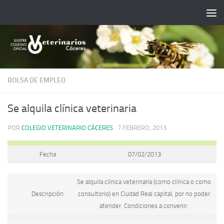
Saltar al contenido
BOLSA DE EMPLEO
Se alquila clínica veterinaria
POR
COLEGIO VETERINARIO CÁCERES
·
7 FEBRERO, 2013
Fecha
07/02/2013
Se alquila clínica veterinaria (como clínica o como
Descripción
consultorio) en Ciudad Real capital, por no poder
atender. Condiciones a convenir.