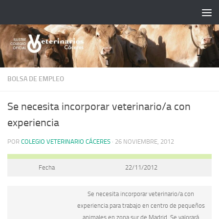
Saltar al contenido
BOLSA DE EMPLEO
Se necesita incorporar veterinario/a con
experiencia
POR
COLEGIO VETERINARIO CÁCERES
·
26 NOVIEMBRE, 2012
Fecha
22/11/2012
Se necesita incorporar veterinario/a con
experiencia para trabajo en centro de pequeños
animales en zona sur de Madrid. Se valorará