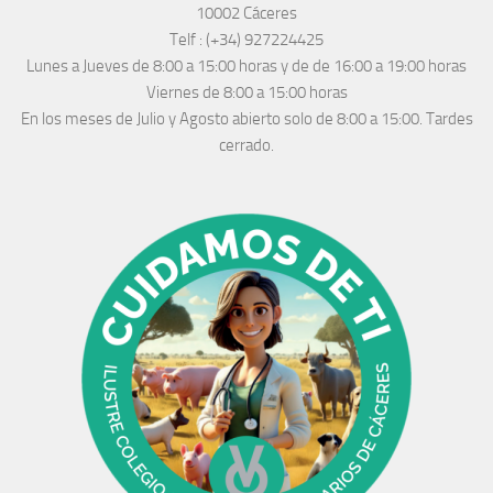
10002 Cáceres
Telf :
(+34) 927224425
Lunes a Jueves
de 8:00 a 15:00 horas y de
de 16:00 a 19:00 horas
Viernes de 8:00 a 15:00 horas
En los meses de Julio y Agosto abierto solo de 8:00 a 15:00. Tardes
cerrado.