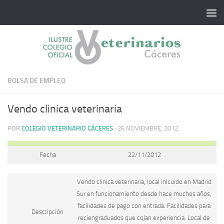
Saltar al contenido
BOLSA DE EMPLEO
Vendo clinica veterinaria
POR
COLEGIO VETERINARIO CÁCERES
·
26 NOVIEMBRE, 2012
Fecha
22/11/2012
Vendo clinica veterinaria, local inlcuido en Madrid
Sur en funcionamiento desde hace muchos años,
facilidades de pago con entrada. Facilidades para
Descripción
reciengraduados que cojan experiencia. Local de