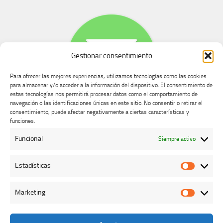
Gestionar consentimiento
Para ofrecer las mejores experiencias, utilizamos tecnologías como las cookies
para almacenar y/o acceder a la información del dispositivo. El consentimiento de
estas tecnologías nos permitirá procesar datos como el comportamiento de
navegación o las identificaciones únicas en este sitio. No consentir o retirar el
consentimiento, puede afectar negativamente a ciertas características y
Buzón de dudas, quejas y sugerencias
funciones.
Funcional
Siempre activo
AVISO LEGAL Y PRIVACIDAD
Estadísticas
Estadíst
Marketing
Marketi