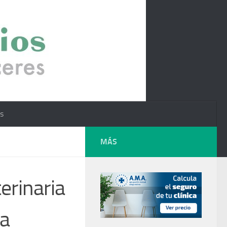
os
MÁS
erinaria
ta