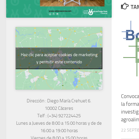
TAM
Haz clic para aceptar cookies de marketing
y permitir este contenido
Convoca
Dirección :
Diego María Crehuet 6.
la form
10002 Cáceres
investi
Telf :
(+34) 927224425
agroali
Lunes a Jueves
de 8:00 a 15:00 horas y de
de
22 SEPTI
16:00 a 19:00 horas
Viernes de 8:00 a 15:00 horas