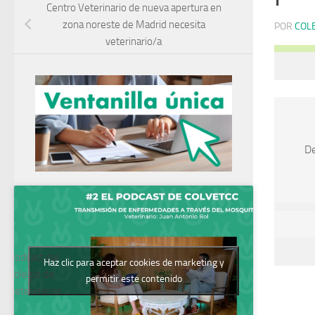
Centro Veterinario de nueva apertura en
zona noreste de Madrid necesita
POR
COL
veterinario/a
De
Podcast del
Haz clic para aceptar cookies de marketing y
Colegio de
permitir este contenido
Veterinarios