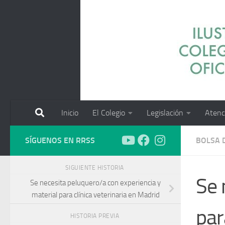
Saltar al contenido
Inicio
El Colegio
Legislación
Atenc
SÍGUENOS EN RRSS
BOLSA 
SIGUIENTE HISTORIA
Se 
Se necesita peluquero/a con experiencia y
material para clínica veterinaria en Madrid
par
HISTORIA PREVIA