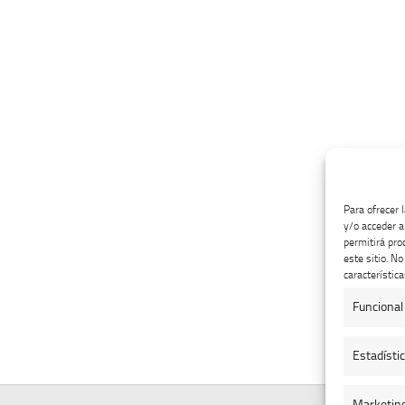
Para ofrecer 
y/o acceder a
permitirá pro
este sitio. N
característica
Funcional
Estadísti
Marketin