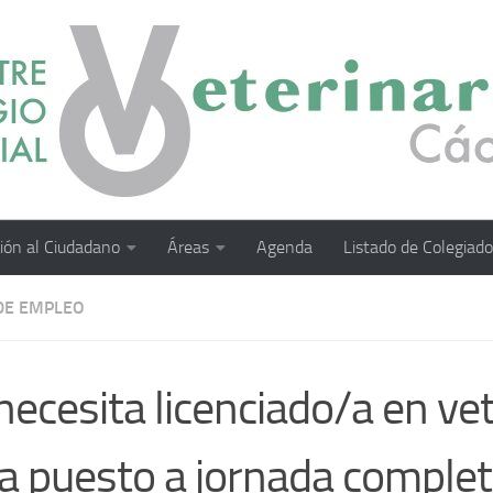
ión al Ciudadano
Áreas
Agenda
Listado de Colegiad
DE EMPLEO
necesita licenciado/a en vet
a puesto a jornada comple