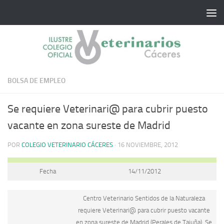
Saltar al contenido
BOLSA DE EMPLEO
Se requiere Veterinari@ para cubrir puesto
vacante en zona sureste de Madrid
POR
COLEGIO VETERINARIO CÁCERES
·
16 NOVIEMBRE, 2012
Fecha
14/11/2012
Centro Veterinario Sentidos de la Naturaleza
requiere Veterinari@ para cubrir puesto vacante
en zona sureste de Madrid (Perales de Tajuña). Se