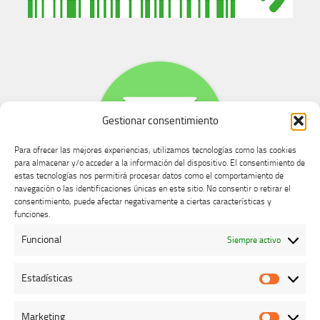
Gestionar consentimiento
Para ofrecer las mejores experiencias, utilizamos tecnologías como las cookies
para almacenar y/o acceder a la información del dispositivo. El consentimiento de
estas tecnologías nos permitirá procesar datos como el comportamiento de
navegación o las identificaciones únicas en este sitio. No consentir o retirar el
consentimiento, puede afectar negativamente a ciertas características y
Buzón de dudas, quejas y sugerencias
funciones.
Funcional
Siempre activo
AVISO LEGAL Y PRIVACIDAD
Estadísticas
Estadíst
Marketing