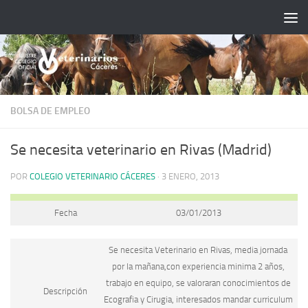
Saltar al contenido
BOLSA DE EMPLEO
Se necesita veterinario en Rivas (Madrid)
POR
COLEGIO VETERINARIO CÁCERES
·
3 ENERO, 2013
Fecha
03/01/2013
Se necesita Veterinario en Rivas, media jornada
por la mañana,con experiencia minima 2 años,
trabajo en equipo, se valoraran conocimientos de
Descripción
Ecografia y Cirugia, interesados mandar curriculum