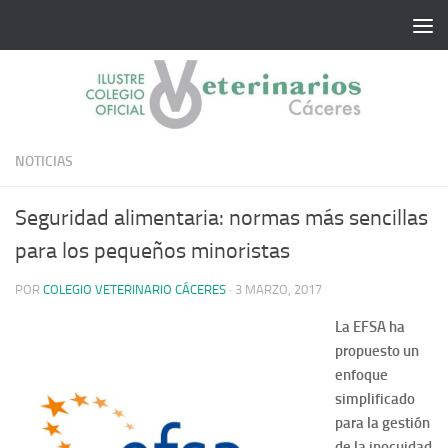
Saltar al contenido
NOTICIAS
Seguridad alimentaria: normas más sencillas
para los pequeños minoristas
POR
COLEGIO VETERINARIO CÁCERES
·
3 MARZO, 2017
La EFSA ha
propuesto un
enfoque
simplificado
para la gestión
de la inocuidad