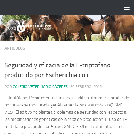
Saltar al contenido
ARTICULOS
Seguridad y eficacia de la L-triptófano
producido por Escherichia coli
POR
COLEGIO VETERINARIO CÁCERES
·
20 FEBRERO, 2015
L-triptófano, técnicamente pura, es un aditivo alimenticio producido
por una cepa modificada genéticamente
de Escherichia coli
(CGMCC
7,59).
El aditivo no plantea problemas de seguridad con respecto a
las modificaciones genéticas de la cepa de producción.
El uso de L-
triptófano producido por
E.
coli
CGMCC 7.59 en la alimentación es
segura para las especies objetivo no rumiantes cuando se