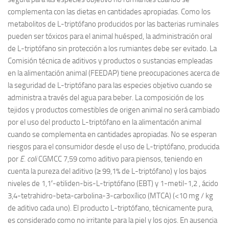
complementa con las dietas en cantidades apropiadas.
Como los
metabolitos de L-triptófano producidos por las bacterias ruminales
pueden ser tóxicos para el animal huésped, la administración oral
de L-triptófano sin protección a los rumiantes debe ser evitado.
La
Comisión técnica de aditivos y productos o sustancias empleadas
en la alimentación animal (FEEDAP) tiene preocupaciones acerca de
la seguridad de L-triptófano para las especies objetivo cuando se
administra a través del agua para beber.
La composición de los
tejidos y productos comestibles de origen animal no será cambiado
por el uso del producto L-triptófano en la alimentación animal
cuando se complementa en cantidades apropiadas.
No se esperan
riesgos para el consumidor desde el uso de L-triptófano, producida
por
E.
coli
CGMCC 7,59 como aditivo para piensos, teniendo en
cuenta la pureza del aditivo (≥ 99,1% de L-triptófano) y los bajos
niveles de 1,1′-etiliden-bis-L-triptófano (EBT) y 1-metil-1,2 , ácido
3,4-tetrahidro-beta-carbolina-3-carboxílico (MTCA) (<10 mg / kg
de aditivo cada uno).
El producto L-triptófano, técnicamente pura,
es considerado como no irritante para la piel y los ojos.
En ausencia