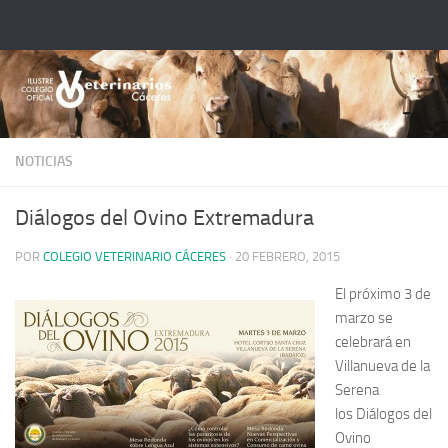
Saltar al contenido
NOTICIAS
Diálogos del Ovino Extremadura
POR
COLEGIO VETERINARIO CÁCERES
·
20 FEBRERO, 2015
El próximo 3 de
marzo se
celebrará en
Villanueva de la
Serena
los Diálogos del
Ovino