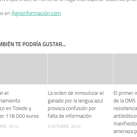
ás en
Agroinformación.com
BIÉN TE PODRÍA GUSTAR...
n el
La orden de inmovilizar el
El primer 
hamiento
ganado por la lengua azul
de la OMS 
ico en Toledo y
provoca confusión por
resistencia
por 118.000 euros
falta de información
antibiótic
manifiesto
BRE, 2012
6 OCTUBRE, 2014
amenaza pa