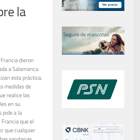
bre la
Francia dieron
gada a Salamanca.
zan esta práctica,
as medidas de
e realice las
les en su
 pide a la
 Francia que el
ir que cualquier
bas sanitarias.