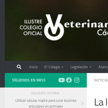
Saltar al contenido
Inicio
El Colegio
Legislación
Atenc
SÍGUENOS EN RRSS
NOTICIA
SIGUIENTE HISTORIA
La 
Utilizan células madre para curar lesiones
articulares en animales