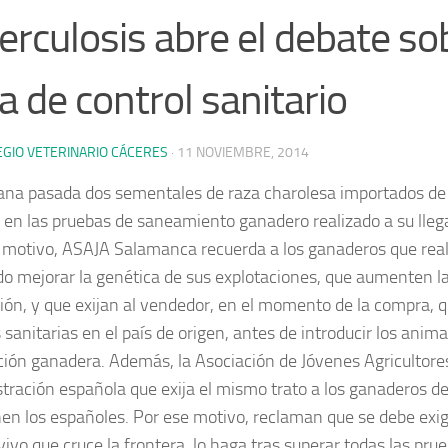
erculosis abre el debate so
ta de control sanitario
EGIO VETERINARIO CÁCERES
·
11 NOVIEMBRE, 2014
na pasada dos sementales de raza charolesa importados de 
o en las pruebas de saneamiento ganadero realizado a su lle
 motivo, ASAJA Salamanca recuerda a los ganaderos que reali
o mejorar la genética de sus explotaciones, que aumenten l
ión, y que exijan al vendedor, en el momento de la compra, qu
sanitarias en el país de origen, antes de introducir los anima
ción ganadera. Además, la Asociación de Jóvenes Agricultores
tración española que exija el mismo trato a los ganaderos de
nen los españoles. Por ese motivo, reclaman que se debe exig
ivo que cruce la frontera, lo haga tras superar todas las prue