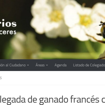
ión al Ciudadano
Áreas
Agenda
Listado de Colegiad
S
llegada de ganado francés 