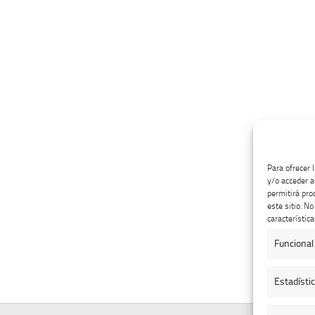
Para ofrecer 
y/o acceder a
permitirá pro
este sitio. N
característica
Funcional
Estadísti