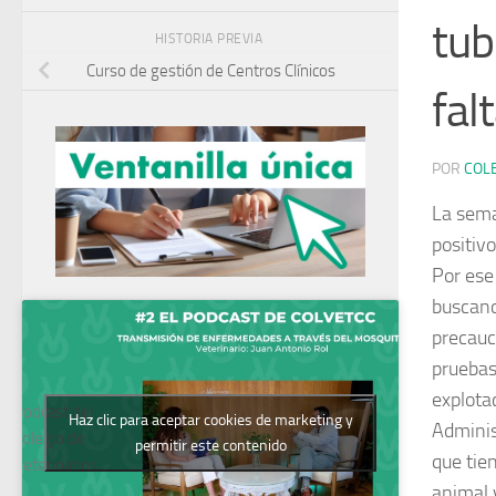
tub
HISTORIA PREVIA
Curso de gestión de Centros Clínicos
fal
POR
COL
La sema
positiv
Por ese
buscand
precauc
pruebas 
explota
Podcast del
Haz clic para aceptar cookies de marketing y
Adminis
Colegio de
permitir este contenido
que tie
Veterinarios
animal v