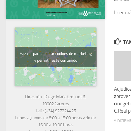
Leer m
TAM
Haz clic para aceptar cookies de marketing
y permitir este contenido
Adjudica
aprovec
Dirección :
Diego María Crehuet 6.
cinegét
10002 Cáceres
C.Real 
Telf :
(+34) 927224425
Lunes a Jueves
de 8:00 a 15:00 horas y de
de
5 DICIEM
16:00 a 19:00 horas