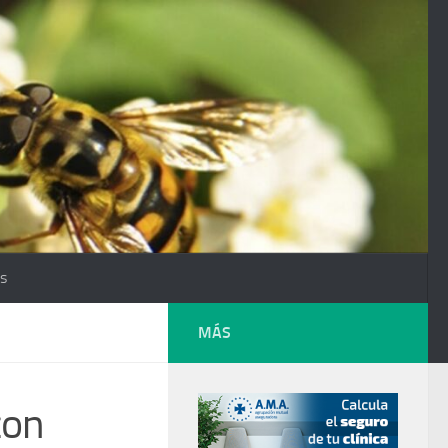
os
MÁS
con