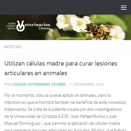
Saltar al contenido
NOTICIAS
Utilizan células madre para curar lesiones
articulares en animales
POR
COLEGIO VETERINARIO CÁCERES
·
11 NOVIEMBRE, 2014
Por el momento, sólo se puede aplicar en animales, pero la
intención es que el hombre también se beneficie de este novedoso
tratamiento. Se trata de la patente creada por dos investigadores
de la Universidad de Córdoba (UCO) -Juan Rafael Muñoz y Juan
Manuel Domínguez-, que permite la aplicación de células madre
para regenerar lesiones articulares en animales. Muñoz, que trabaja