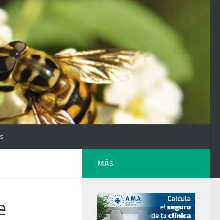
os
MÁS
e