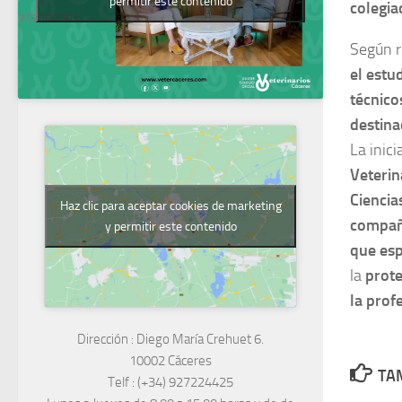
permitir este contenido
colegia
Veterinarios
Según r
el estu
técnico
destina
La inici
Veterin
Ciencia
Haz clic para aceptar cookies de marketing
compañ
y permitir este contenido
que esp
la
prote
la prof
Dirección :
Diego María Crehuet 6.
10002 Cáceres
TAM
Telf :
(+34) 927224425