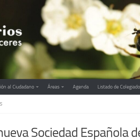
ión al Ciudadano
Áreas
Agenda
Listado de Colegiad
S
nueva Sociedad Española d