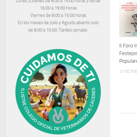
Lunes a Jueves
de 8:00 a 15:00 horas y de
de
16:00 a 19:00 horas
Viernes de 8:00 a 15:00 horas
En los meses de Julio y Agosto abierto solo
de 8:00 a 15:00. Tardes cerrado.
II Foro 
Festejo
Popular
21 OCTUB