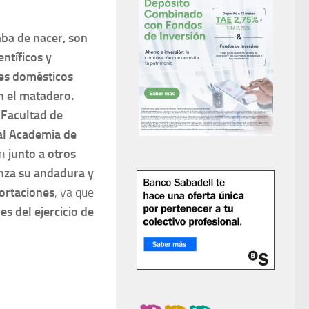
aba de nacer, son
ntíficos y
les domésticos
en el matadero.
 Facultad de
al Academia de
en
junto a otros
nza su andadura y
ortaciones
, ya que
es del ejercicio de