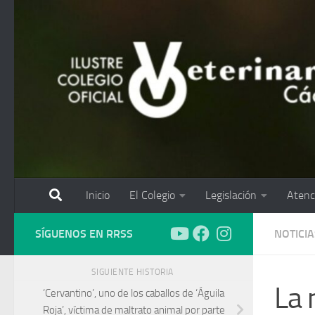
Saltar al contenido
Inicio
El Colegio
Legislación
Atenc
SÍGUENOS EN RRSS
NOTICIA
SIGUIENTE HISTORIA
La 
‘Cervantino’, uno de los caballos de ‘Águila
Roja’, víctima de maltrato animal por parte