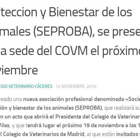
teccion y Bienestar de los
males (SEPROBA), se pres
la sede del COVM el próxim
viembre
EGIO VETERINARIO CÁCERES
·
12 NOVIEMBRE, 2014
reado una
nueva asociación profesional denominada «Soci
ión y bienestar de los animales (SEPROBA)
, que realizará s
 en un acto que abrirá el Presidente del Colegio de Veterina
Vilas
, y que t
endrá lugar el próximo 19 de noviembre a las 1
l Colegio de Veterinarios de Madrid
, al que están
invitados