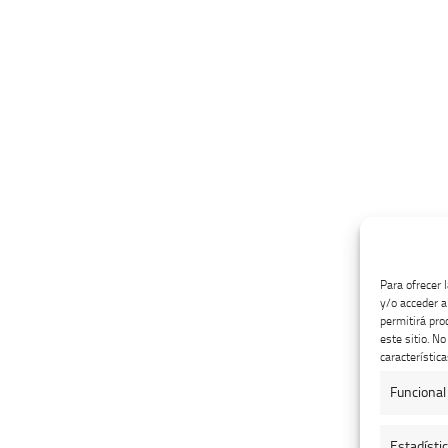
Para ofrecer 
y/o acceder a
permitirá pro
este sitio. N
característica
Funcional
Estadísti