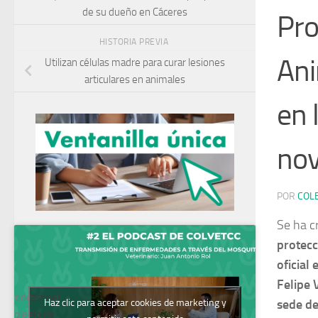
de su dueño en Cáceres
Pro
HISTORIA PREVIA
Ani
Utilizan células madre para curar lesiones
articulares en animales
en 
no
POR
COL
Se ha c
protecc
oficial
Felipe 
Podcast del
Haz clic para aceptar cookies de marketing y
sede de
Colegio de