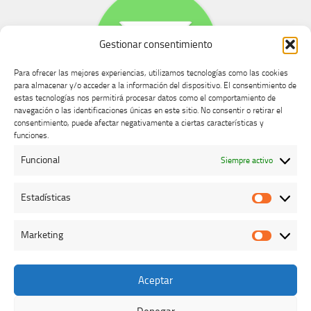
Gestionar consentimiento
Para ofrecer las mejores experiencias, utilizamos tecnologías como las cookies
para almacenar y/o acceder a la información del dispositivo. El consentimiento de
estas tecnologías nos permitirá procesar datos como el comportamiento de
navegación o las identificaciones únicas en este sitio. No consentir o retirar el
consentimiento, puede afectar negativamente a ciertas características y
Buzón de dudas, quejas y sugerencias
funciones.
Funcional
Siempre activo
AVISO LEGAL Y PRIVACIDAD
Estadísticas
Estadíst
Marketing
Marketi
Aceptar
Colegio Oficial de Veterinarios de Cáceres © 2026. Todos los
derechos reservados.