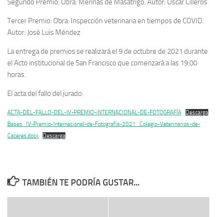
Segundo Premio: Obra: Merinas de Masatrigo. Autor: Óscar Cilleros
Tercer Premio: Obra: Inspección veterinaria en tiempos de COVID.
Autor: José Luis Méndez
La entrega de premios se realizará el 9 de octubre de 2021 durante
el Acto institucional de San Francisco que comenzará a las 19:00
horas.
El acta del fallo del jurado:
ACTA-DEL-FALLO-DEL-IV-PREMIO-iNTERNACIONAL-DE-FOTOGRAFÍA
Descarga
Bases_IV-Premio-Internacional-de-Fotografía-2021_Colegio-Veterinarios-de-
Caceres.docx
Descarga
TAMBIÉN TE PODRÍA GUSTAR...