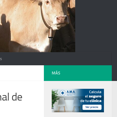
os
MÁS
nal de