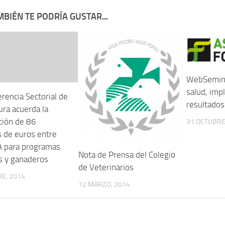
BIÉN TE PODRÍA GUSTAR...
WebSemina
salud, imp
rencia Sectorial de
resultados
ura acuerda la
ción de 86
31 OCTUBRE
s de euros entre
A para programas
Nota de Prensa del Colegio
as y ganaderos
de Veterinarios
E, 2014
12 MARZO, 2014