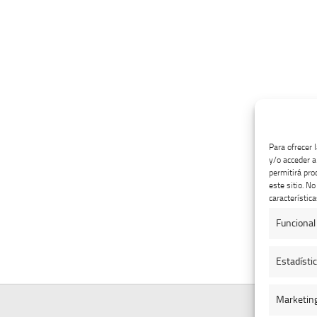
Para ofrecer 
y/o acceder a
permitirá pro
este sitio. N
característica
Funcional
Estadísti
Marketin