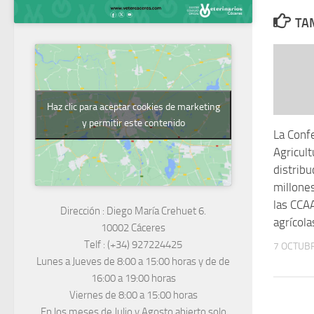
TAM
Haz clic para aceptar cookies de marketing
y permitir este contenido
La Confe
Agricult
distribu
millone
las CCA
Dirección :
Diego María Crehuet 6.
agrícol
10002 Cáceres
Telf :
(+34) 927224425
7 OCTUBR
Lunes a Jueves
de 8:00 a 15:00 horas y de
de
16:00 a 19:00 horas
Viernes de 8:00 a 15:00 horas
En los meses de Julio y Agosto abierto solo