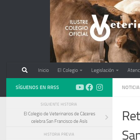
Saltar al contenido
Inicio
El Colegio
Legislación
Atenc
SÍGUENOS EN RRSS
NOTICIA
SIGUIENTE HISTORIA
Ret
El Colegio de Veterinarios de Cáceres
celebra San Francisco de Asís
San
HISTORIA PREVIA