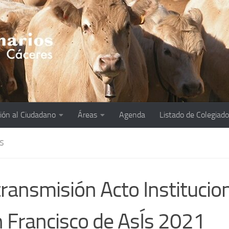
ión al Ciudadano
Áreas
Agenda
Listado de Colegiad
S
ransmisión Acto Institucio
 Francisco de AsÍs 2021