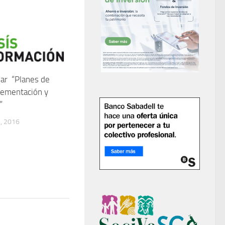
r “Planes de
lementación y
”
, 2016