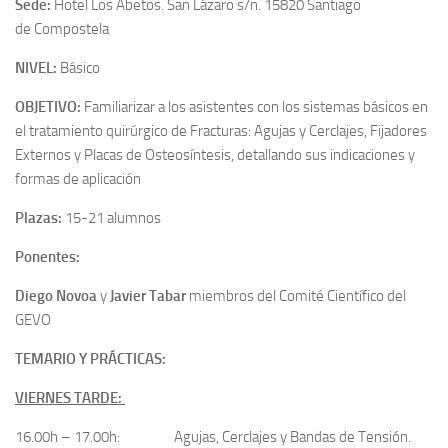
Sede:
Hotel Los Abetos. San Lázaro s/n. 15820 Santiago
de Compostela
NIVEL:
Básico
OBJETIVO:
Familiarizar a los asistentes con los sistemas básicos en
el tratamiento quirúrgico de Fracturas: Agujas y Cerclajes, Fijadores
Externos y Placas de Osteosíntesis, detallando sus indicaciones y
formas de aplicación
Plazas:
15-21 alumnos
Ponentes:
Diego Novoa
y
Javier Tabar
miembros del Comité Científico del
GEVO
TEMARIO Y PRÁCTICAS:
VIERNES TARDE:
16.00h – 17.00h: Agujas, Cerclajes y Bandas de Tensión.