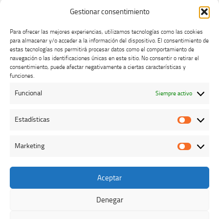
Gestionar consentimiento
Para ofrecer las mejores experiencias, utilizamos tecnologías como las cookies
para almacenar y/o acceder a la información del dispositivo. El consentimiento de
estas tecnologías nos permitirá procesar datos como el comportamiento de
navegación o las identificaciones únicas en este sitio. No consentir o retirar el
consentimiento, puede afectar negativamente a ciertas características y
Buzón de dudas, quejas y sugerencias
funciones.
Funcional
Siempre activo
AVISO LEGAL Y PRIVACIDAD
Estadísticas
Estadíst
Marketing
Marketi
Aceptar
Colegio Oficial de Veterinarios de Cáceres © 2026. Todos los
derechos reservados.
Denegar
Funciona con
- Diseñado con el
Tema Hueman