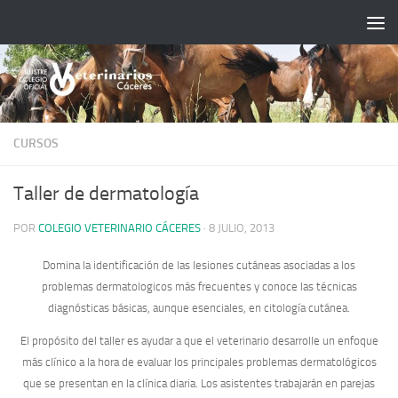
Saltar al contenido
CURSOS
Taller de dermatología
POR
COLEGIO VETERINARIO CÁCERES
·
8 JULIO, 2013
Domina la identificación de las lesiones cutáneas asociadas a los
problemas dermatologicos más frecuentes y conoce las técnicas
diagnósticas básicas, aunque esenciales, en citología cutánea.
El propósito del taller es ayudar a que el veterinario desarrolle un enfoque
más clínico a la hora de evaluar los principales problemas dermatológicos
que se presentan en la clínica diaria. Los asistentes trabajarán en parejas