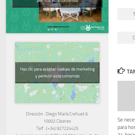
permitir este contenido
Veterinarios
C
Haz clic para aceptar cookies de marketing
TAM
y permitir este contenido
Dirección :
Diego María Crehuet 6.
Se nece
10002 Cáceres
para hos
Telf :
(+34) 927224425
24 hora