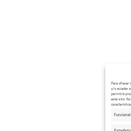
Para ofrecer 
y/o acceder a
permitirá pro
este sitio. N
característica
Funcional
Estadísti