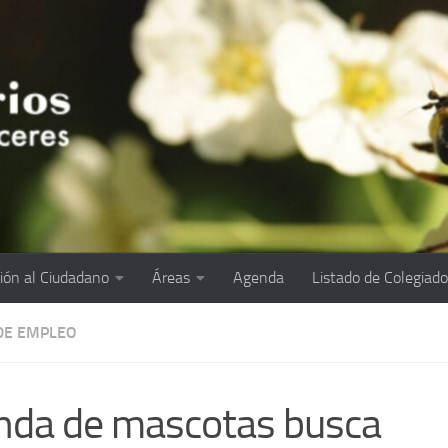
ión al Ciudadano
Áreas
Agenda
Listado de Colegiad
DE EMPLEO
nda de mascotas busca