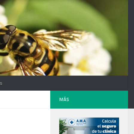
os
MÁS