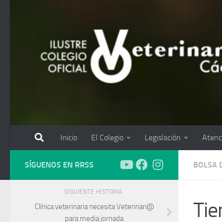
Saltar al contenido
Inicio
El Colegio
Legislación
Atenc
SÍGUENOS EN RRSS
BOLSA 
SIGUIENTE HISTORIA
Tie
Clínica veterinaria necesita Veterinari@
para media jornada