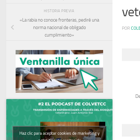
vet
HISTORIA PREVIA
«La rabia no conoce fronteras, pediré una
norma nacional de obligado
POR
COL
cumplimiento»
De
Podcast del
Haz clic para aceptar cookies de marketing y
Colegio de