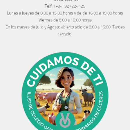
Telf :
(+34) 927224425
Lunes a Jueves
de 8:00 a 15:00 horas y de
de 16:00 a 19:00 horas
Viernes de 8:00 a 15:00 horas
En los meses de Julio y Agosto abierto solo de 8:00 a 15:00. Tardes
cerrado.