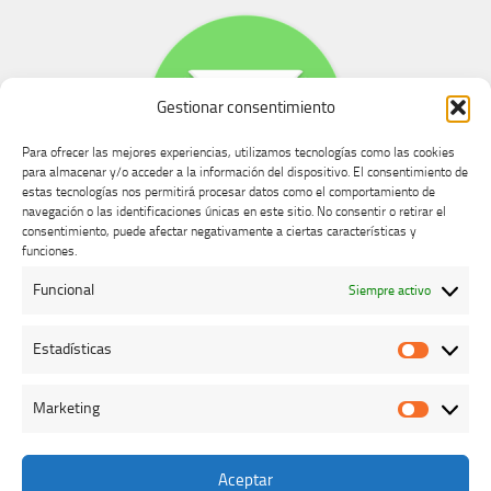
Gestionar consentimiento
Para ofrecer las mejores experiencias, utilizamos tecnologías como las cookies
para almacenar y/o acceder a la información del dispositivo. El consentimiento de
estas tecnologías nos permitirá procesar datos como el comportamiento de
navegación o las identificaciones únicas en este sitio. No consentir o retirar el
consentimiento, puede afectar negativamente a ciertas características y
Buzón de dudas, quejas y sugerencias
funciones.
Funcional
Siempre activo
AVISO LEGAL Y PRIVACIDAD
Estadísticas
Estadíst
Marketing
Marketi
Aceptar
Colegio Oficial de Veterinarios de Cáceres © 2026. Todos los