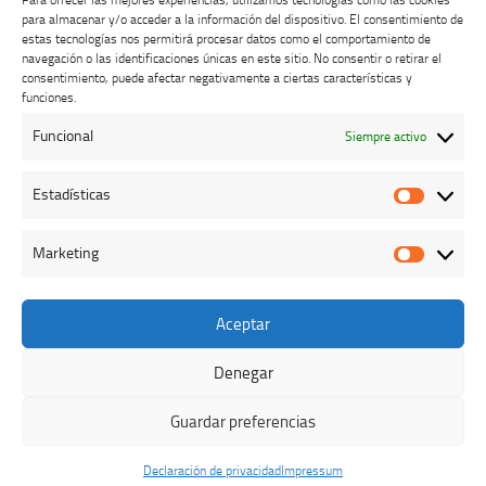
Para ofrecer las mejores experiencias, utilizamos tecnologías como las cookies
para almacenar y/o acceder a la información del dispositivo. El consentimiento de
estas tecnologías nos permitirá procesar datos como el comportamiento de
navegación o las identificaciones únicas en este sitio. No consentir o retirar el
consentimiento, puede afectar negativamente a ciertas características y
Buzón de dudas, quejas y sugerencias
funciones.
Funcional
Siempre activo
AVISO LEGAL Y PRIVACIDAD
Estadísticas
Estadíst
Marketing
Marketi
Aceptar
Colegio Oficial de Veterinarios de Cáceres © 2026. Todos los
derechos reservados.
Denegar
Funciona con
- Diseñado con el
Tema Hueman
Guardar preferencias
Declaración de privacidad
Impressum