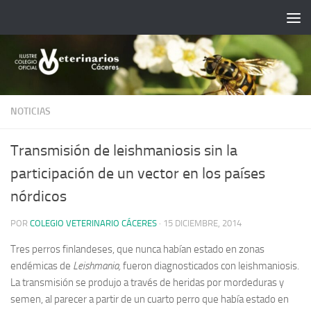
Saltar al contenido
NOTICIAS
Transmisión de leishmaniosis sin la
participación de un vector en los países
nórdicos
POR
COLEGIO VETERINARIO CÁCERES
·
15 DICIEMBRE, 2014
Tres perros finlandeses, que nunca habían estado en zonas
endémicas de
Leishmania,
fueron diagnosticados con leishmaniosis.
La transmisión se produjo a través de heridas por mordeduras y
semen, al parecer a partir de un cuarto perro que había estado en