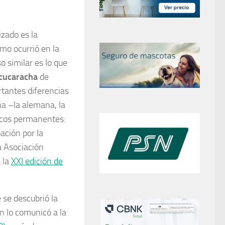
zado es la
mo ocurrió en la
 similar es lo que
cucaracha
de
rtantes diferencias
ña –la alemana, la
focos permanentes:
ación por la
la Asociación
 la
XXI edición de
 se descubrió la
n lo comunicó a la