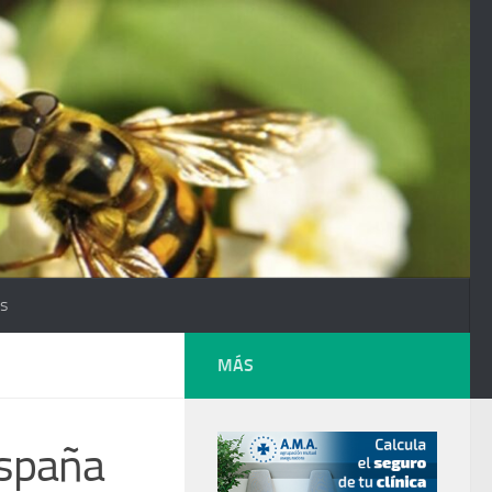
os
MÁS
España