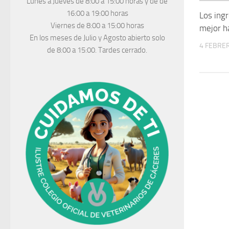
Lunes a Jueves
de 8:00 a 15:00 horas y de
de
16:00 a 19:00 horas
Los ingr
Viernes de 8:00 a 15:00 horas
mejor 
En los meses de Julio y Agosto abierto solo
4 FEBRER
de 8:00 a 15:00. Tardes cerrado.