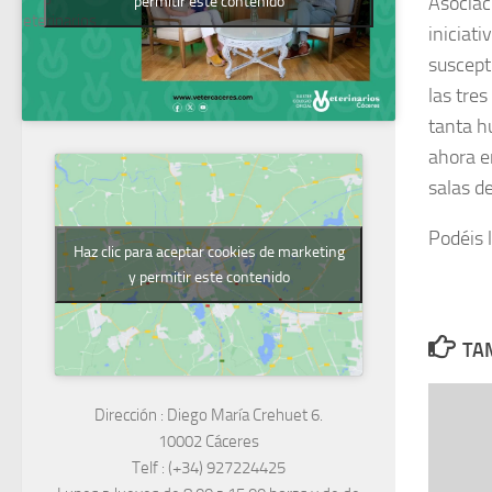
Asociac
permitir este contenido
Veterinarios
iniciat
suscepti
las tre
tanta h
ahora e
salas de
Podéis l
Haz clic para aceptar cookies de marketing
y permitir este contenido
TAM
Dirección :
Diego María Crehuet 6.
10002 Cáceres
Telf :
(+34) 927224425