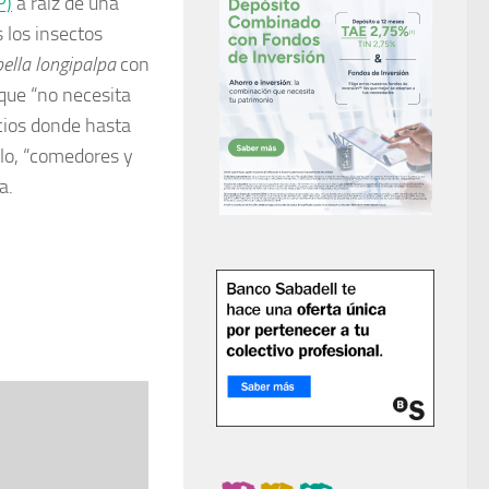
P)
a raíz de una
 los insectos
ella longipalpa
con
que “no necesita
cios donde hasta
lo, “comedores y
a.