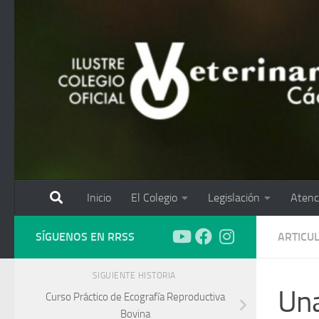
Saltar al contenido
Inicio
El Colegio
Legislación
Atenc
SÍGUENOS EN RRSS
ARTICU
SIGUIENTE HISTORIA
Una
Curso Práctico de Ecografía Reproductiva
Bovina