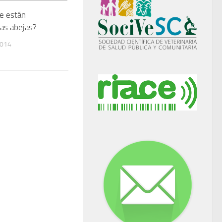
e están
as abejas?
2014