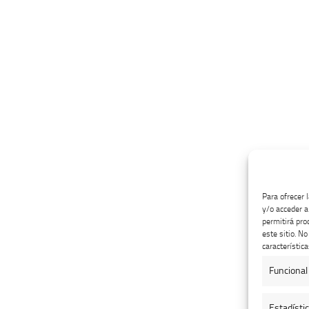
Para ofrecer 
y/o acceder a
permitirá pro
este sitio. N
característica
Funcional
Estadísti