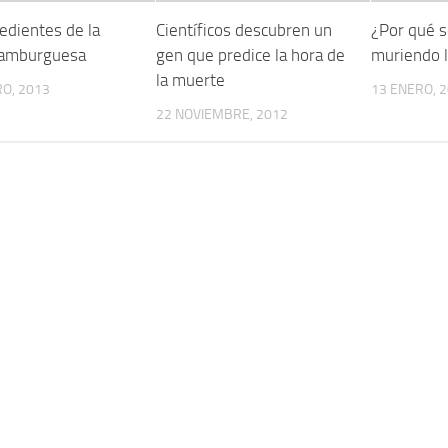
edientes de la
Científicos descubren un
¿Por qué s
hamburguesa
gen que predice la hora de
muriendo l
la muerte
O, 2013
13 ENERO, 
22 NOVIEMBRE, 2012