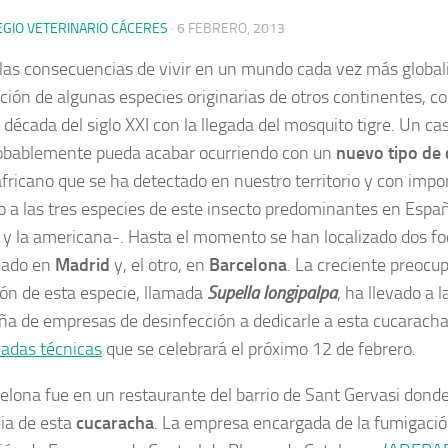
EGIO VETERINARIO CÁCERES
·
6 FEBRERO, 2013
las consecuencias de vivir en un mundo cada vez más globali
ción de algunas especies originarias de otros continentes, co
década del siglo XXI con la llegada del mosquito tigre.
Un caso
bablemente pueda acabar ocurriendo con un
nuevo tipo de
africano que se ha detectado en nuestro territorio y con impo
o a las tres especies de este insecto predominantes en Espa
l y la americana-. Hasta el momento se han localizado dos 
uado en
Madrid
y, el otro, en
Barcelona
. La creciente preocup
ón de esta especie, llamada
Supella longipalpa
, ha llevado a 
ña de empresas de desinfección a dedicarle a esta cucaracha
nadas técnicas
que se celebrará el próximo 12 de febrero.
elona fue en un restaurante del barrio de Sant Gervasi donde
ia de esta
cucaracha
. La empresa encargada de la fumigació