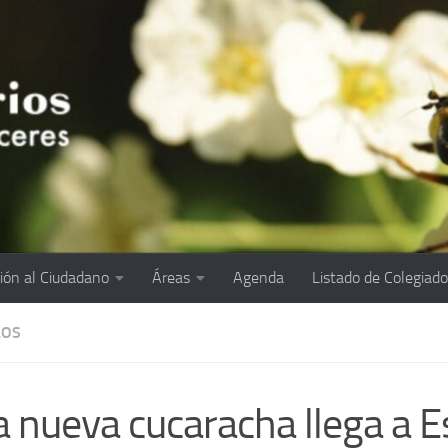
ión al Ciudadano
Áreas
Agenda
Listado de Colegiad
LOS
 nueva cucaracha llega a 