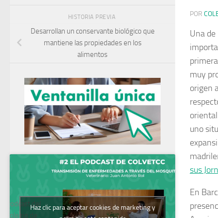
POR
COL
HISTORIA PREVIA
Desarrollan un conservante biológico que
Una de 
mantiene las propiedades en los
importa
alimentos
primera 
muy pro
origen 
respect
orienta
uno sit
expansi
madrile
sus Jor
En Barc
Podcast del
presenc
Haz clic para aceptar cookies de marketing y
Colegio de