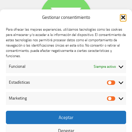
Gestionar consentimiento
Para ofrecer las mejores experiencias, utilizamos tecnologías como las cookies
para almacenar y/o acceder a la información del dispositivo. El consentimiento de
estas tecnologías nos permitirá procesar datos como el comportamiento de
navegación o las identificaciones únicas en este sitio. No consentir o retirar el
consentimiento, puede afectar negativamente a ciertas características y
Buzón de dudas, quejas y sugerencias
funciones.
Funcional
Siempre activo
AVISO LEGAL Y PRIVACIDAD
Estadísticas
Estadíst
Marketing
Marketi
Aceptar
Colegio Oficial de Veterinarios de Cáceres © 2026. Todos los
derechos reservados.
Denegar