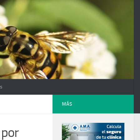
os
MÁS
 por