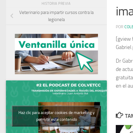
HISTORIA PREVIA
ima
Veterinario para impartir cursos contra la
legionela
POR
COL
[gview
Gabriel
Dr Gabr
de actu
gratuit
en el au
Podcast del
Haz clic para aceptar cookies de marketing y
TAM
Colegio de
permitir este contenido
Veterinarios