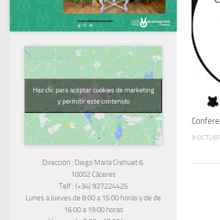
Haz clic para aceptar cookies de marketing
y permitir este contenido
Confere
9 OCTUBR
Dirección :
Diego María Crehuet 6.
10002 Cáceres
Telf :
(+34) 927224425
Lunes a Jueves
de 8:00 a 15:00 horas y de
de
16:00 a 19:00 horas