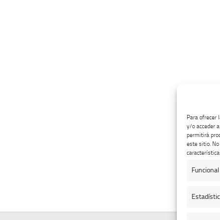
Para ofrecer 
y/o acceder a
permitirá pro
este sitio. N
característica
Funcional
Estadísti