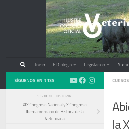
Saltar al contenido
Inicio
El Colegio
Legislación
Atenc
SÍGUENOS EN RRSS
CURSOS
SIGUIENTE HISTORIA
Abi
XIX Congreso Nacional y X Congreso
Iberoamericano de Historia de la
Veterinaria
la 