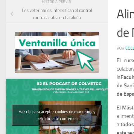
HISTORIA PREVIA
Ali
Los veterinarios intensifican el control
contra la rabia en Cataluña
de 
POR
COL
El cur
colabo
la
Facul
de San
de Esp
El
Mást
Podcast del
Haz clic para aceptar cookies de marketing y
aliment
Colegio de
permitir este contenido
Veterinarios
a
todos
este se