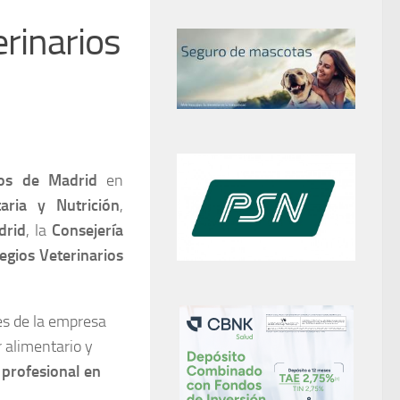
erinarios
ios de Madrid
en
aria y Nutrición
,
drid
,
la
Consejería
egios Veterinarios
es de la empresa
r alimentario y
 profesional en