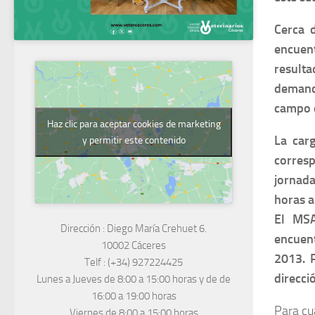
Cerca 
encuent
resulta
demand
campo d
Haz clic para aceptar cookies de marketing
La car
y permitir este contenido
corres
jornada
horas a
El MS
Dirección :
Diego María Crehuet 6.
encuen
10002 Cáceres
2013
. 
Telf :
(+34) 927224425
direcci
Lunes a Jueves
de 8:00 a 15:00 horas y de
de
16:00 a 19:00 horas
Para cu
Viernes de 8:00 a 15:00 horas