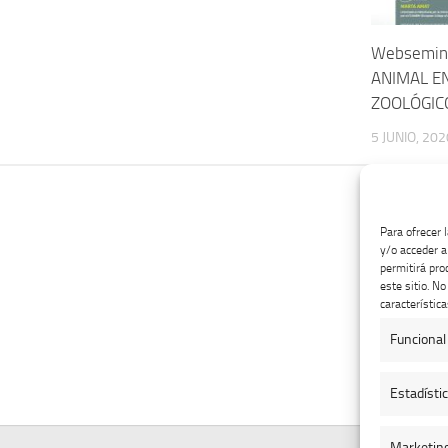
Websemin
ANIMAL E
ZOOLÓGIC
5 JUNIO, 202
Para ofrecer 
y/o acceder a
permitirá pro
este sitio. N
característica
Funcional
Estadísti
Marketin