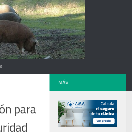
os
MÁS
ión para
uridad