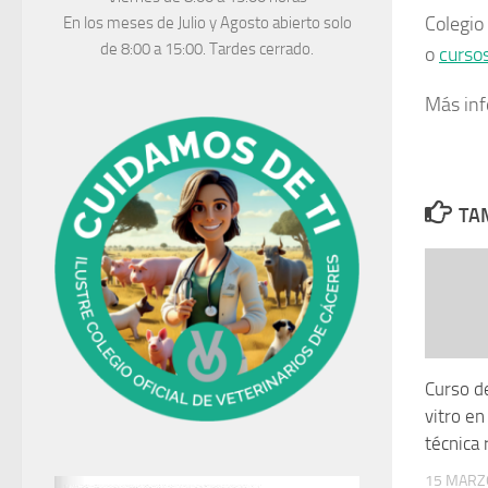
Colegio
En los meses de Julio y Agosto abierto solo
de 8:00 a 15:00. Tardes cerrado.
o
curso
Más inf
TAM
Curso d
vitro e
técnica 
15 MARZ