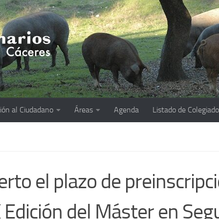
ión al Ciudadano
Áreas
Agenda
Listado de Colegiad
erto el plazo de preinscripc
X Edición del Máster en Seg