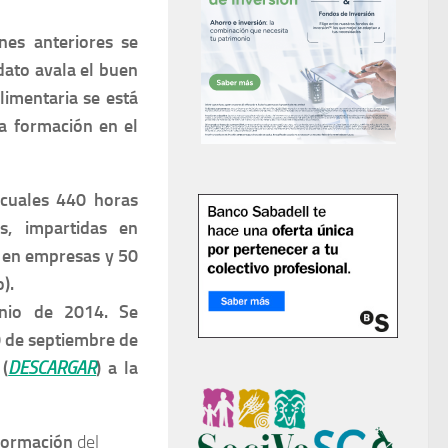
nes anteriores se
 dato avala el buen
limentaria se está
a formación en el
 cuales 440 horas
s
, impartidas en
as en empresas
y
50
).
nio de 2014
. Se
20 de septiembre de
 (
DESCARGAR
) a la
Formación
del