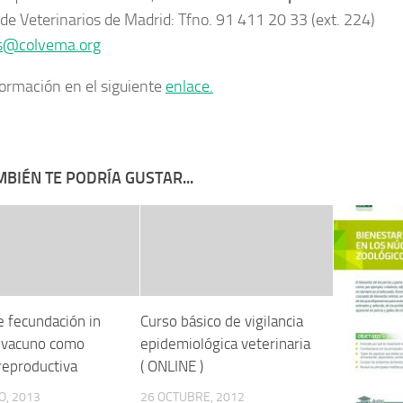
 de Veterinarios de Madrid: Tfno. 91 411 20 33 (ext. 224)
s@colvema.org
ormación en el siguiente
enlace.
BIÉN TE PODRÍA GUSTAR...
e fecundación in
Curso básico de vigilancia
n vacuno como
epidemiológica veterinaria
reproductiva
( ONLINE )
O, 2013
26 OCTUBRE, 2012