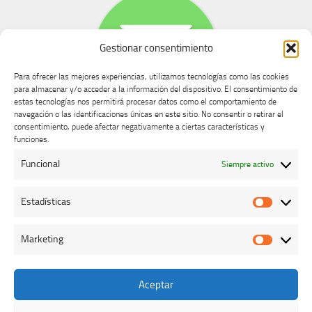
Gestionar consentimiento
Para ofrecer las mejores experiencias, utilizamos tecnologías como las cookies
para almacenar y/o acceder a la información del dispositivo. El consentimiento de
estas tecnologías nos permitirá procesar datos como el comportamiento de
navegación o las identificaciones únicas en este sitio. No consentir o retirar el
consentimiento, puede afectar negativamente a ciertas características y
Buzón de dudas, quejas y sugerencias
funciones.
Funcional
Siempre activo
AVISO LEGAL Y PRIVACIDAD
Estadísticas
Estadíst
Marketing
Marketi
Aceptar
Colegio Oficial de Veterinarios de Cáceres © 2026. Todos los
derechos reservados.