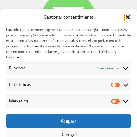
Gestionar consentimiento
Para ofrecer las mejores experiencias, utilizamos tecnologías como las cookies
para almacenar y/o acceder a la información del dispositivo. El consentimiento de
estas tecnologías nos permitirá procesar datos como el comportamiento de
navegación o las identificaciones únicas en este sitio. No consentir o retirar el
consentimiento, puede afectar negativamente a ciertas características y
Buzón de dudas, quejas y sugerencias
funciones.
Funcional
Siempre activo
AVISO LEGAL Y PRIVACIDAD
Estadísticas
Estadíst
Marketing
Marketi
Aceptar
Colegio Oficial de Veterinarios de Cáceres © 2026. Todos los
derechos reservados.
Denegar