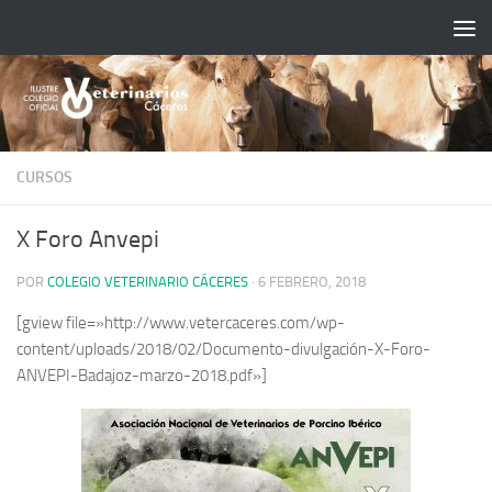
Saltar al contenido
CURSOS
X Foro Anvepi
POR
COLEGIO VETERINARIO CÁCERES
·
6 FEBRERO, 2018
[gview file=»http://www.vetercaceres.com/wp-
content/uploads/2018/02/Documento-divulgación-X-Foro-
ANVEPI-Badajoz-marzo-2018.pdf»]