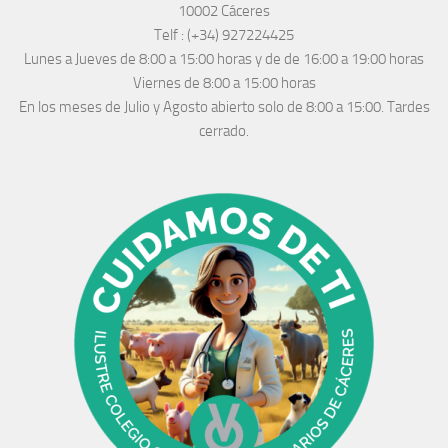
10002 Cáceres
Telf :
(+34) 927224425
Lunes a Jueves
de 8:00 a 15:00 horas y de
de 16:00 a 19:00 horas
Viernes de 8:00 a 15:00 horas
En los meses de Julio y Agosto abierto solo de 8:00 a 15:00. Tardes
cerrado.