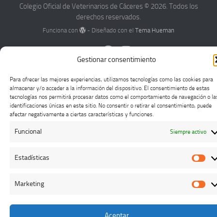
Colegio Oficial de Veterinarios de Cáceres © 2026. Todos los
derechos reservados.
Funciona con
- Diseñado con el
Tema Hueman
Gestionar consentimiento
Para ofrecer las mejores experiencias, utilizamos tecnologías como las cookies para
almacenar y/o acceder a la información del dispositivo. El consentimiento de estas
tecnologías nos permitirá procesar datos como el comportamiento de navegación o la
identificaciones únicas en este sitio. No consentir o retirar el consentimiento, puede
afectar negativamente a ciertas características y funciones.
Funcional
Siempre activo
Estadísticas
Est
Marketing
Mar
Aceptar