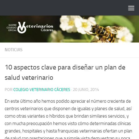
Saltar al contenido
NOTICIAS
10 aspectos clave para diseñar un plan de
salud veterinario
POR
COLEGIO VETERINARIO CÁCERES
·
20 JUNIO, 2014
En este último año hemos podido apreciar el número creciente de
centros veterinarios que disponen de igualas y planes de salud, así
como otras variantes o híbridos que brindan similares servicios, y
con mucha preocupación hemos visto cómo determinadas clínicas
grandes, hospitales y hasta franquicias veterinarias ofertan un plan
de salud con prestaciones que a simple vista demuestran su poca