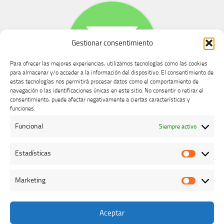
Gestionar consentimiento
Para ofrecer las mejores experiencias, utilizamos tecnologías como las cookies
para almacenar y/o acceder a la información del dispositivo. El consentimiento de
estas tecnologías nos permitirá procesar datos como el comportamiento de
navegación o las identificaciones únicas en este sitio. No consentir o retirar el
consentimiento, puede afectar negativamente a ciertas características y
Buzón de dudas, quejas y sugerencias
funciones.
Funcional
Siempre activo
AVISO LEGAL Y PRIVACIDAD
Estadísticas
Estadíst
Marketing
Marketi
Aceptar
Colegio Oficial de Veterinarios de Cáceres © 2026. Todos los