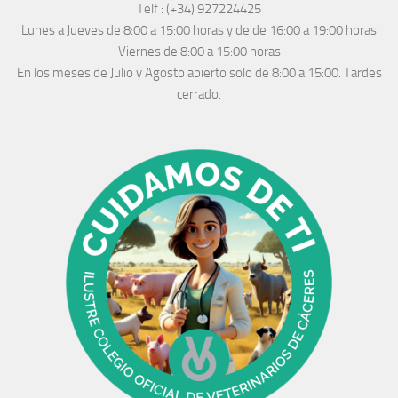
Telf :
(+34) 927224425
Lunes a Jueves
de 8:00 a 15:00 horas y de
de 16:00 a 19:00 horas
Viernes de 8:00 a 15:00 horas
En los meses de Julio y Agosto abierto solo de 8:00 a 15:00. Tardes
cerrado.