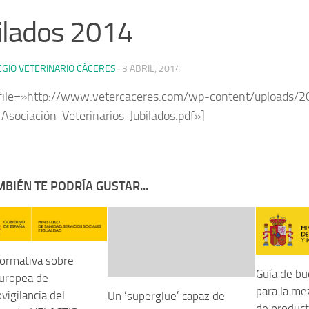
ilados 2014
EGIO VETERINARIO CÁCERES
·
3 ABRIL, 2014
file=»http://www.vetercaceres.com/wp-content/uploads/2
Asociación-Veterinarios-Jubilados.pdf»]
BIÉN TE PODRÍA GUSTAR...
formativa sobre
Guía de bu
Europea de
para la me
igilancia del
Un ‘superglue’ capaz de
de product