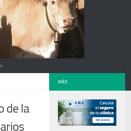
os
MÁS
 de la
arios