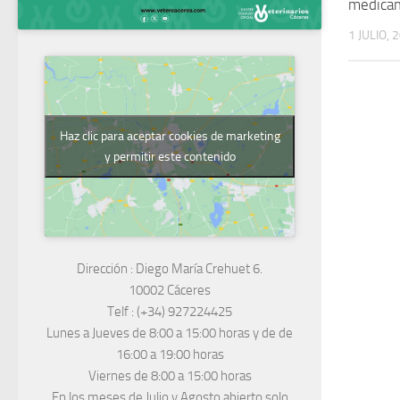
medica
1 JULIO, 
Haz clic para aceptar cookies de marketing
y permitir este contenido
Dirección :
Diego María Crehuet 6.
10002 Cáceres
Telf :
(+34) 927224425
Lunes a Jueves
de 8:00 a 15:00 horas y de
de
16:00 a 19:00 horas
Viernes de 8:00 a 15:00 horas
En los meses de Julio y Agosto abierto solo