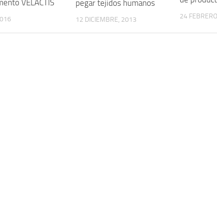
mento VELACTIS
pegar tejidos humanos
24 FEBRERO
2016
12 DICIEMBRE, 2013