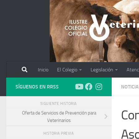
Saltar al contenido
Inicio
El Colegio
Legislación
Atenc
SÍGUENOS EN RRSS
NOTICIA
SIGUIENTE HISTORIA
Con
Oferta de Servicios de Prevención para
Veterinarios
Aso
HISTORIA PREVIA