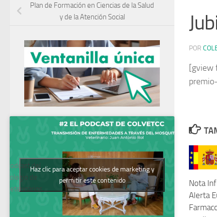
Plan de Formación en Ciencias de la Salud
Jub
y de la Atención Social
POR
COL
[gview 
premio-
TAM
Podcast del
Haz clic para aceptar cookies de marketing y
Colegio de
permitir este contenido
Nota In
Veterinarios
Alerta 
Farmacov