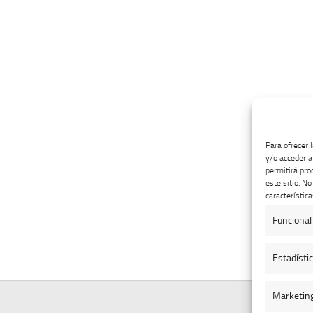
Para ofrecer 
y/o acceder a
permitirá pro
este sitio. N
característica
Funcional
Estadísti
Marketin