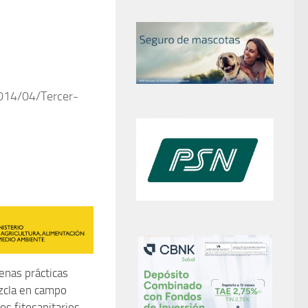
014/04/Tercer-
enas prácticas
zcla en campo
os fitosanitarios