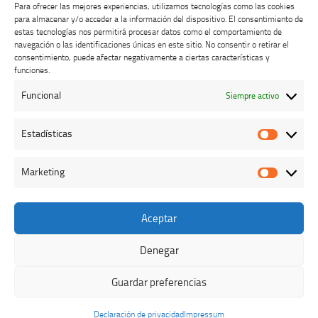
Para ofrecer las mejores experiencias, utilizamos tecnologías como las cookies
para almacenar y/o acceder a la información del dispositivo. El consentimiento de
estas tecnologías nos permitirá procesar datos como el comportamiento de
navegación o las identificaciones únicas en este sitio. No consentir o retirar el
consentimiento, puede afectar negativamente a ciertas características y
Buzón de dudas, quejas y sugerencias
funciones.
Funcional
Siempre activo
AVISO LEGAL Y PRIVACIDAD
Estadísticas
Estadíst
Marketing
Marketi
Aceptar
Colegio Oficial de Veterinarios de Cáceres © 2026. Todos los
derechos reservados.
Denegar
Funciona con
- Diseñado con el
Tema Hueman
Guardar preferencias
Declaración de privacidad
Impressum