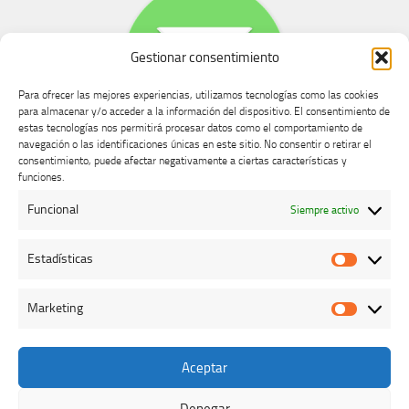
Gestionar consentimiento
Para ofrecer las mejores experiencias, utilizamos tecnologías como las cookies
para almacenar y/o acceder a la información del dispositivo. El consentimiento de
estas tecnologías nos permitirá procesar datos como el comportamiento de
navegación o las identificaciones únicas en este sitio. No consentir o retirar el
consentimiento, puede afectar negativamente a ciertas características y
Buzón de dudas, quejas y sugerencias
funciones.
Funcional
Siempre activo
AVISO LEGAL Y PRIVACIDAD
Estadísticas
Estadíst
Marketing
Marketi
Aceptar
Colegio Oficial de Veterinarios de Cáceres © 2026. Todos los
derechos reservados.
Denegar