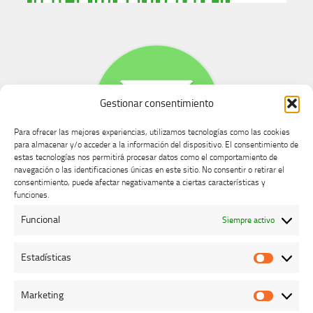
Gestionar consentimiento
Para ofrecer las mejores experiencias, utilizamos tecnologías como las cookies
para almacenar y/o acceder a la información del dispositivo. El consentimiento de
estas tecnologías nos permitirá procesar datos como el comportamiento de
navegación o las identificaciones únicas en este sitio. No consentir o retirar el
consentimiento, puede afectar negativamente a ciertas características y
Buzón de dudas, quejas y sugerencias
funciones.
Funcional
Siempre activo
AVISO LEGAL Y PRIVACIDAD
Estadísticas
Estadíst
Marketing
Marketi