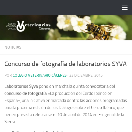
Saltar al contenido
NOTICIAS
Concurso de fotografía de laboratorios SYVA
POR
COLEGIO VETERINARIO CÁCERES
·
23 DICIEMBRE, 2015
Laboratorios Syva
pone en marcha la quinta convocatoria del
concurso de fotografía
«La producción del Cerdo Ibérico en
España», una iniciativa enmarcada dentro las acciones programadas
para la próxima edición de los Diálogos sobre el Cerdo Ibérico, que
tienen previsto celebrarse el 10 de abril de 2014 en Fregenal de la
Sierra.