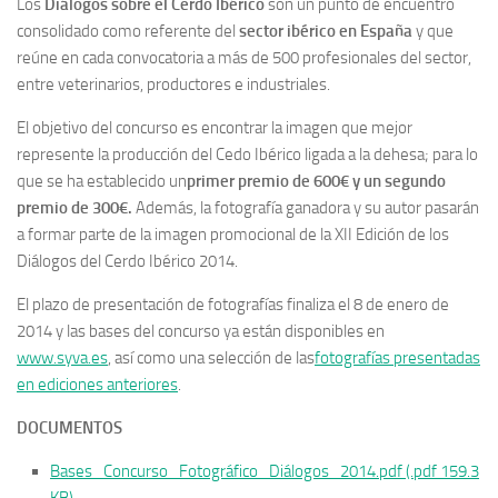
Los
Diálogos sobre el Cerdo Ibérico
son un punto de encuentro
consolidado como referente del
sector ibérico en España
y que
reúne en cada convocatoria a más de 500 profesionales del sector,
entre veterinarios, productores e industriales.
El objetivo del concurso es encontrar la imagen que mejor
represente la producción del Cedo Ibérico ligada a la dehesa; para lo
que se ha establecido un
primer premio de 600€ y un segundo
premio de 300€.
Además, la fotografía ganadora y su autor pasarán
a formar parte de la imagen promocional de la XII Edición de los
Diálogos del Cerdo Ibérico 2014.
El plazo de presentación de fotografías finaliza el 8 de enero de
2014 y las bases del concurso ya están disponibles en
www.syva.es
, así como una selección de las
fotografías presentadas
en ediciones anteriores
.
DOCUMENTOS
Bases_Concurso_Fotográfico_Diálogos_2014.pdf (.pdf 159.3
KB
)