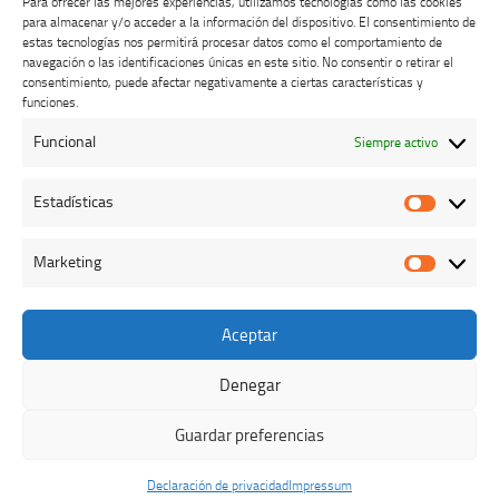
Para ofrecer las mejores experiencias, utilizamos tecnologías como las cookies
para almacenar y/o acceder a la información del dispositivo. El consentimiento de
estas tecnologías nos permitirá procesar datos como el comportamiento de
navegación o las identificaciones únicas en este sitio. No consentir o retirar el
consentimiento, puede afectar negativamente a ciertas características y
Buzón de dudas, quejas y sugerencias
funciones.
Funcional
Siempre activo
AVISO LEGAL Y PRIVACIDAD
Estadísticas
Estadíst
Marketing
Marketi
Aceptar
Colegio Oficial de Veterinarios de Cáceres © 2026. Todos los
derechos reservados.
Denegar
Funciona con
- Diseñado con el
Tema Hueman
Guardar preferencias
Declaración de privacidad
Impressum