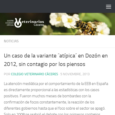
Saltar al contenido
NOTICIAS
Un caso de la variante ´atípica´ en Dozón en
2012, sin contagio por los piensos
POR
COLEGIO VETERINARIO CÁCERES
·
5 NOVIEMBRE, 2013
La atención mediática por el comportamiento de la EEB en España
es directamente proporcional a las estadísticas con los casos
positivos. Fueron muchos meses de bombardeo con la
confirmación de focos constantemente, la reacción de los
diferentes gobiernos hasta que el foco sobre el sector se apagó.
Solo en 2008 se reabrió el debate con los primeros contagios