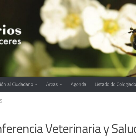
ión al Ciudadano
Áreas
Agenda
Listado de Colegiad
S
ferencia Veterinaria y Salu