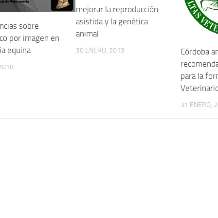
mejorar la reproducción
asistida y la genética
ncias sobre
animal
ico por imagen en
ia equina
30 ENERO, 2013
Córdoba an
recomendac
2018
para la fo
Veterinari
31 ENERO, 