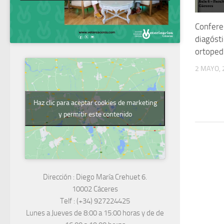
Confere
diagóst
ortoped
2 MAYO, 
Haz clic para aceptar cookies de marketing
y permitir este contenido
Dirección :
Diego María Crehuet 6.
10002 Cáceres
Telf :
(+34) 927224425
Lunes a Jueves
de 8:00 a 15:00 horas y de
de