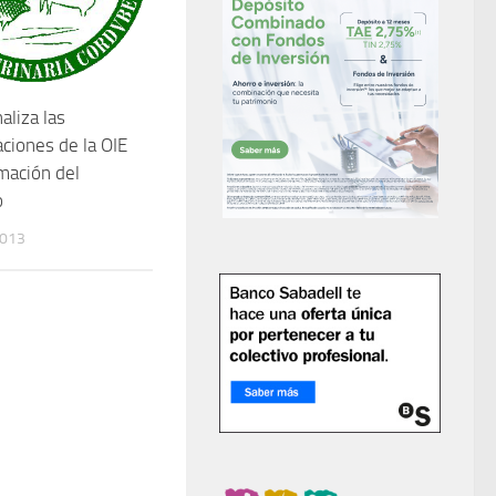
aliza las
iones de la OIE
rmación del
o
2013