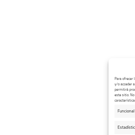
Para ofrecer 
y/o acceder a
permitirá pro
este sitio. N
característica
Funcional
Estadísti