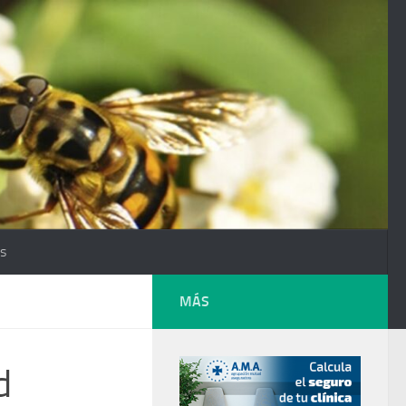
os
MÁS
d