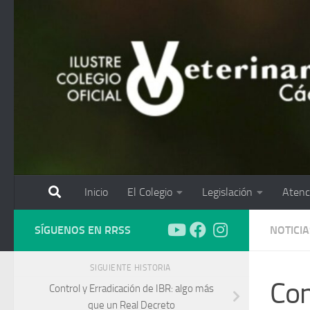
Saltar al contenido
Inicio
El Colegio
Legislación
Atenc
SÍGUENOS EN RRSS
NOTICIA
SIGUIENTE HISTORIA
Con
Control y Erradicación de IBR: algo más
que un Real Decreto