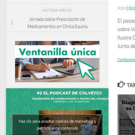
POR
COL
HISTORIA PREVIA
Jornada sobre Prescripción de
El pasa
Medicamentos en Clínica Equina
sobre Ve
Ilustre 
Junta d
Conferen
TAM
Podcast del
Haz clic para aceptar cookies de marketing y
Colegio de
permitir este contenido
Veterinarios