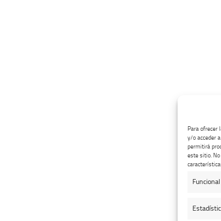
Para ofrecer 
y/o acceder a
permitirá pro
este sitio. N
característica
Funcional
Estadísti