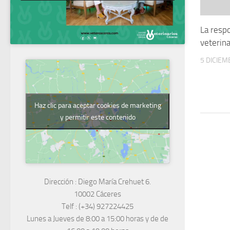
La respo
veterina
5 DICIEM
Haz clic para aceptar cookies de marketing
y permitir este contenido
Dirección :
Diego María Crehuet 6.
10002 Cáceres
Telf :
(+34) 927224425
Lunes a Jueves
de 8:00 a 15:00 horas y de
de