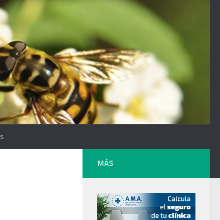
os
MÁS