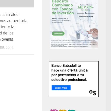
os animales
ivos aumentaría
ciento la
d de los
 ovejas
RE, 2013