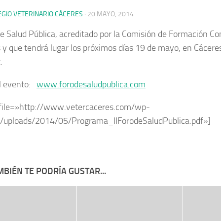
EGIO VETERINARIO CÁCERES
·
20 MAYO, 2014
de Salud Pública
, acreditado por la Comisión de Formación C
s
y que tendrá lugar los próximos días
19 de mayo
, en Cácere
.
l evento:
www.forodesaludpublica.com
file=»http://www.vetercaceres.com/wp-
/uploads/2014/05/Programa_IIForodeSaludPublica.pdf»]
BIÉN TE PODRÍA GUSTAR...