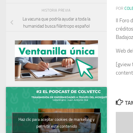
POR
COL
HISTORIA PREVIA
La vacuna que podría ayudar a toda la
II Foro 
humanidad busca filántropo español
crédito
Badajoz
Web
de
[gview 
content
TAM
Podcast del
Haz clic para aceptar cookies de marketing y
Colegio de
permitir este contenido
Veterinarios