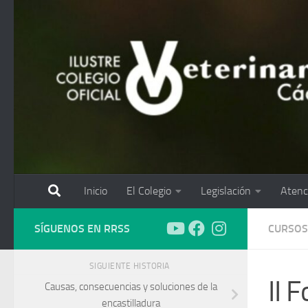
Saltar al contenido
Inicio
El Colegio
Legislación
Atenc
SÍGUENOS EN RRSS
CURSOS
SIGUIENTE HISTORIA
II 
Causas, consecuencias y soluciones de la
encastilladura