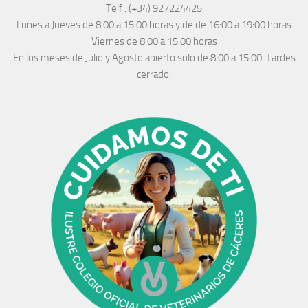
Telf :
(+34) 927224425
Lunes a Jueves
de 8:00 a 15:00 horas y de
de 16:00 a 19:00 horas
Viernes de 8:00 a 15:00 horas
En los meses de Julio y Agosto abierto solo de 8:00 a 15:00. Tardes
cerrado.