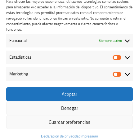
Para ofrecer las mejores experiencias, utilizamos tecnologías como las cookies
para almacenar y/o acceder a la información del dispositivo. El consentimiento de
estas tecnologías nos permitirá procesar datos como el comportamiento de
navegación o las identificaciones únicas en este sitio. No consentir o retirar el
consentimiento, puede afectar negativamente a ciertas características y
Buzón de dudas, quejas y sugerencias
funciones.
Funcional
Siempre activo
AVISO LEGAL Y PRIVACIDAD
Estadísticas
Estadíst
Marketing
Marketi
Aceptar
Colegio Oficial de Veterinarios de Cáceres © 2026. Todos los
derechos reservados.
Denegar
Funciona con
- Diseñado con el
Tema Hueman
Guardar preferencias
Declaración de privacidad
Impressum