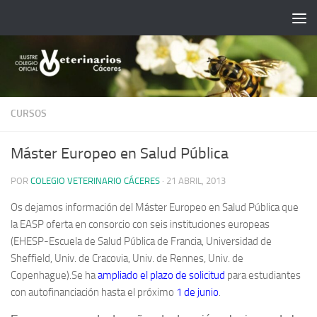
Saltar al contenido
CURSOS
Máster Europeo en Salud Pública
POR
COLEGIO VETERINARIO CÁCERES
·
21 ABRIL, 2013
Os dejamos información del Máster Europeo en Salud Pública que
la EASP oferta en consorcio con seis instituciones europeas
(EHESP-Escuela de Salud Pública de Francia, Universidad de
Sheffield, Univ. de Cracovia, Univ. de Rennes, Univ. de
Copenhague).Se ha
ampliado el plazo de solicitud
para estudiantes
con autofinanciación hasta el próximo
1 de junio
.