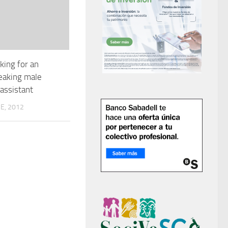
king for an
eaking male
 assistant
E, 2012