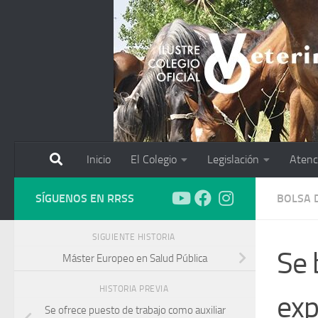
Saltar al contenido
Inicio
El Colegio
Legislación
Atenc
SÍGUENOS EN RRSS
BOLSA 
SIGUIENTE HISTORIA
Se 
Máster Europeo en Salud Pública
HISTORIA PREVIA
exp
Se ofrece puesto de trabajo como auxiliar