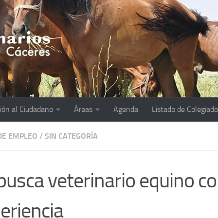
ión al Ciudadano
Áreas
Agenda
Listado de Colegiad
DE EMPLEO
/
SIN CATEGORÍA
busca veterinario equino c
eriencia