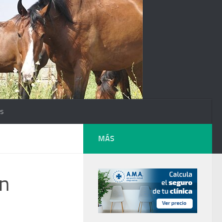
os
MÁS
on