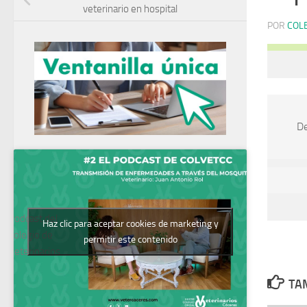
veterinario en hospital
POR
COL
De
Podcast del
Haz clic para aceptar cookies de marketing y
Colegio de
permitir este contenido
Veterinarios
TAM