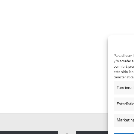
Para ofrecer 
y/o acceder a
permitirá pro
este sitio. N
característica
Funcional
Estadísti
Marketin