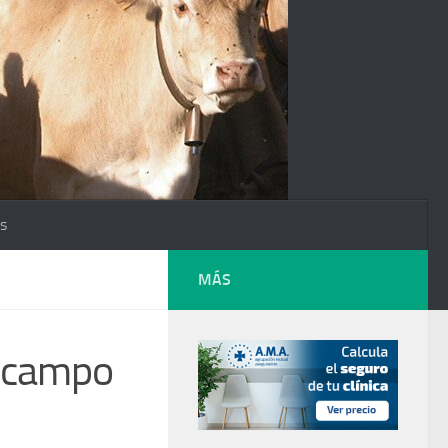
os
MÁS
e campo