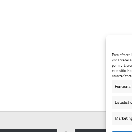
Para ofrecer 
y/o acceder a
permitirá pro
este sitio. N
característica
Funcional
Estadísti
Marketin