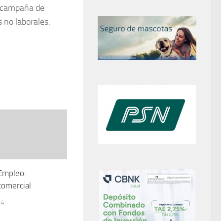
a campaña de
 no laborales.
Empleo:
comercial
14