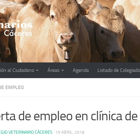
ión al Ciudadano
Áreas
Agenda
Listado de Colegiad
DE EMPLEO
rta de empleo en clínica d
EGIO VETERINARIO CÁCERES
·
19 ABRIL, 2018