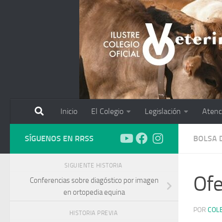
Saltar al contenido
Inicio
El Colegio
Legislación
Atenc
SÍGUENOS EN RRSS
BOLSA 
SIGUIENTE HISTORIA
Ofe
Conferencias sobre diagóstico por imagen
en ortopedia equina
POR
COL
HISTORIA PREVIA