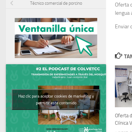
Técnico comercial de porcino
Oferta 
lengua 
Enviar 
TAM
Podcast del
Haz clic para aceptar cookies de marketing y
Colegio de
permitir este contenido
Veterinarios
Oferta 
Clínica 