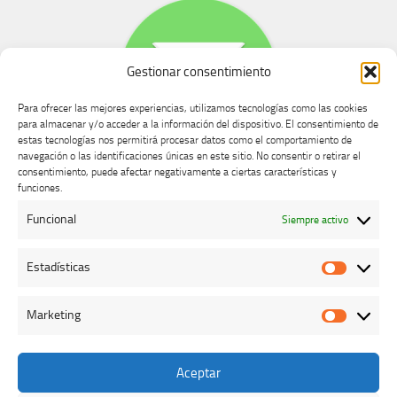
Gestionar consentimiento
Para ofrecer las mejores experiencias, utilizamos tecnologías como las cookies
para almacenar y/o acceder a la información del dispositivo. El consentimiento de
estas tecnologías nos permitirá procesar datos como el comportamiento de
navegación o las identificaciones únicas en este sitio. No consentir o retirar el
consentimiento, puede afectar negativamente a ciertas características y
Buzón de dudas, quejas y sugerencias
funciones.
Funcional
Siempre activo
AVISO LEGAL Y PRIVACIDAD
Estadísticas
Estadíst
Marketing
Marketi
Aceptar
Colegio Oficial de Veterinarios de Cáceres © 2026. Todos los