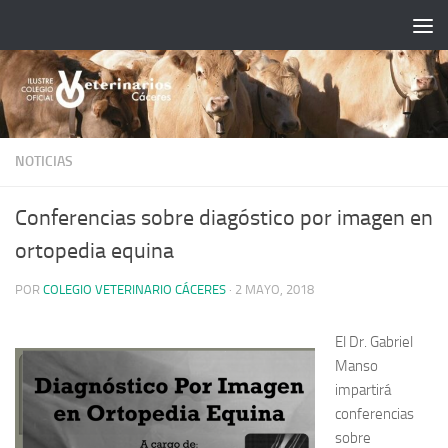
Saltar al contenido
NOTICIAS
Conferencias sobre diagóstico por imagen en
ortopedia equina
POR
COLEGIO VETERINARIO CÁCERES
·
2 MAYO, 2018
El Dr. Gabriel
Manso
impartirá
conferencias
sobre