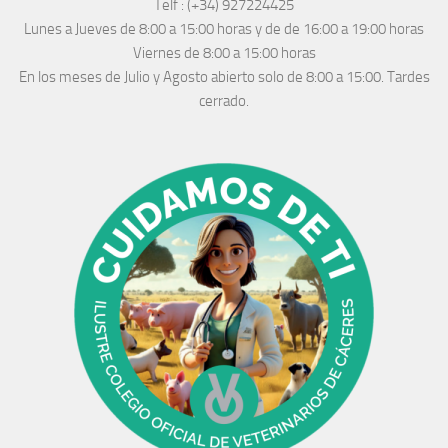
Telf :
(+34) 927224425
Lunes a Jueves
de 8:00 a 15:00 horas y de
de 16:00 a 19:00 horas
Viernes de 8:00 a 15:00 horas
En los meses de Julio y Agosto abierto solo de 8:00 a 15:00. Tardes
cerrado.